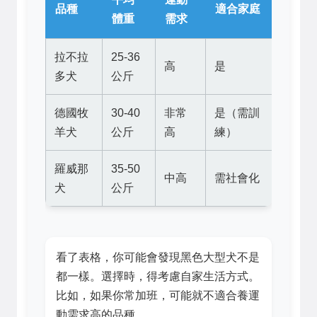
品種
適合家庭
體重
需求
拉不拉
25-36
高
是
多犬
公斤
德國牧
30-40
非常
是（需訓
羊犬
公斤
高
練）
羅威那
35-50
中高
需社會化
犬
公斤
看了表格，你可能會發現黑色大型犬不是
都一樣。選擇時，得考慮自家生活方式。
比如，如果你常加班，可能就不適合養運
動需求高的品種。