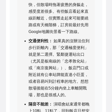
快，但散場時拖著疲憊的身軀走，
感受度差很多。有些飯店看起來直
線距離近，但實際走起來可能要繞
路或有天橋階梯，訂房前最好先用
Google地圖街景看一下路線。
交通便利性：
如果真的沒辦法住到
步行距離內，那「交通極度便利」
就是第二選擇。緊鄰捷運站出口
（尤其是板南線的「忠孝敦化站」
或「南京復興站」）、飯店門口或
附近就有公車站牌能直達小巨蛋，
或者容易叫到計程車的地方。想想
散場後能在5分鐘內坐上車離開戰
場，那也是很感人的。
隔音不能差：
演唱會結束通常都晚
上10點、11點了，回到飯店只想安