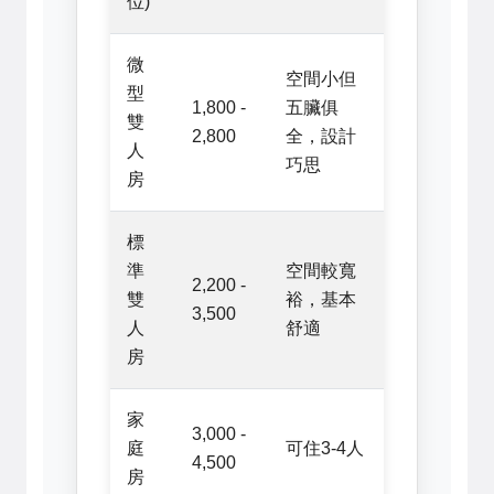
位)
微
空間小但
型
1,800 -
五臟俱
雙
2,800
全，設計
人
巧思
房
標
準
空間較寬
2,200 -
雙
裕，基本
3,500
人
舒適
房
家
3,000 -
庭
可住3-4人
4,500
房