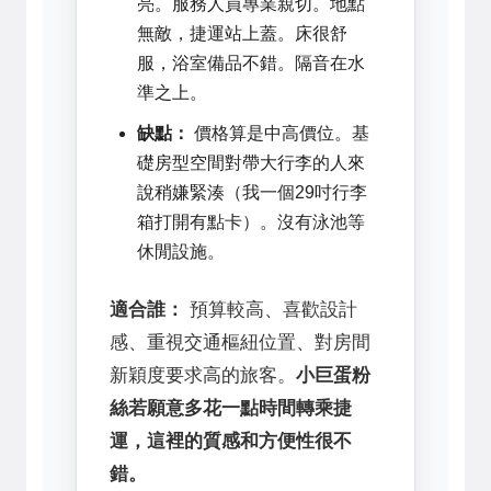
亮。服務人員專業親切。地點
無敵，捷運站上蓋。床很舒
服，浴室備品不錯。隔音在水
準之上。
缺點：
價格算是中高價位。基
礎房型空間對帶大行李的人來
說稍嫌緊湊（我一個29吋行李
箱打開有點卡）。沒有泳池等
休閒設施。
適合誰：
預算較高、喜歡設計
感、重視交通樞紐位置、對房間
新穎度要求高的旅客。
小巨蛋粉
絲若願意多花一點時間轉乘捷
運，這裡的質感和方便性很不
錯。