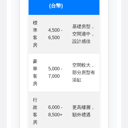
(台幣)
標
基礎房型，
準
4,500 -
空間適中，
客
6,500
設計感佳
房
豪
空間較大，
華
5,000 -
部分房型有
客
7,000
浴缸
房
行
政
6,000 -
更高樓層，
客
8,500+
額外禮遇
房