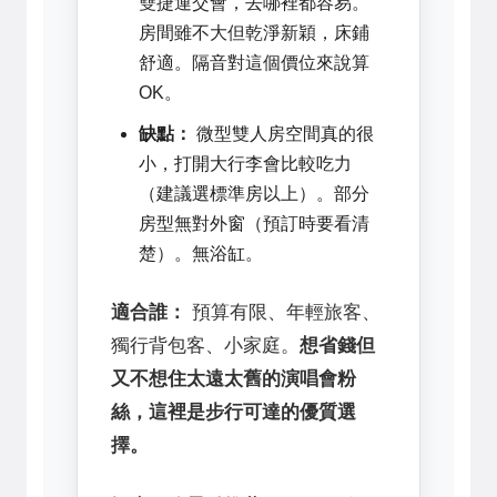
雙捷運交會，去哪裡都容易。
房間雖不大但乾淨新穎，床鋪
舒適。隔音對這個價位來說算
OK。
缺點：
微型雙人房空間真的很
小，打開大行李會比較吃力
（建議選標準房以上）。部分
房型無對外窗（預訂時要看清
楚）。無浴缸。
適合誰：
預算有限、年輕旅客、
獨行背包客、小家庭。
想省錢但
又不想住太遠太舊的演唱會粉
絲，這裡是步行可達的優質選
擇。