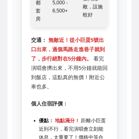
都
5,000 -
敞，設施
套
6,500+
較好
房
交通：
無敵近！從小巨蛋5號出
口出來，過個馬路走進巷子就到
了，步行絕對在5分鐘內。
看完
演唱會擠出來，不用5分鐘就能回
到飯店，這點真的無價！附近公
車也多。
個人住宿評價：
優點：
地點滿分！
距離小巨蛋
近到不行，看完演唱會立刻能
休息，太重要了！價格中等合