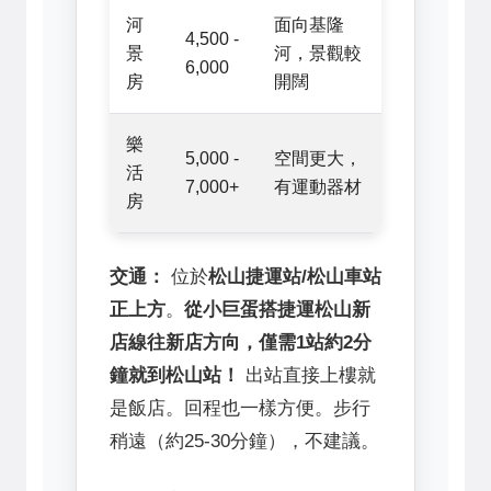
河
面向基隆
4,500 -
景
河，景觀較
6,000
房
開闊
樂
5,000 -
空間更大，
活
7,000+
有運動器材
房
交通：
位於
松山捷運站/松山車站
正上方
。
從小巨蛋搭捷運松山新
店線往新店方向，僅需1站約2分
鐘就到松山站！
出站直接上樓就
是飯店。回程也一樣方便。步行
稍遠（約25-30分鐘），不建議。