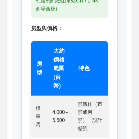
七段8號 (松山車站CITYLINK
商場西棟)
房型與價格：
大約
價格
房
範圍
特色
型
(台
幣)
景觀佳（市
標
4,000 -
景或河
準
5,500
景），設計
房
感強