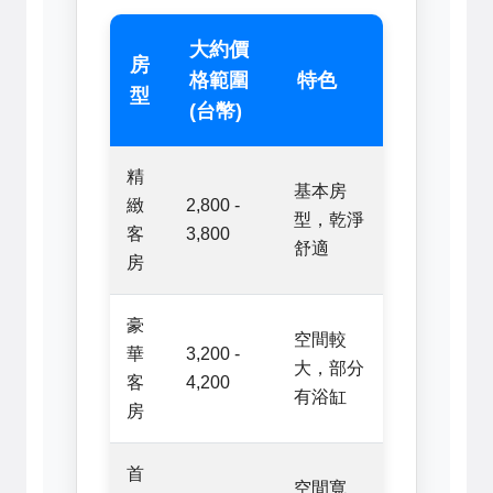
大約價
房
格範圍
特色
型
(台幣)
精
基本房
緻
2,800 -
型，乾淨
客
3,800
舒適
房
豪
空間較
華
3,200 -
大，部分
客
4,200
有浴缸
房
首
空間寬