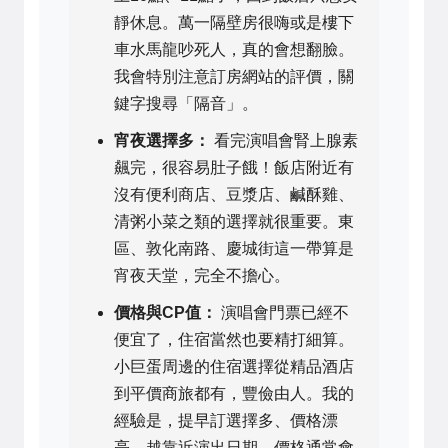
靜休息。萬一隔壁房很嗨或是樓下
車水馬龍吵死人，真的會想翻臉。
我會特別注意訂房網站的評價，關
鍵字搜尋「隔音」。
宵夜選擇多：
看完演唱會腎上腺素
飆完，很容易肚子餓！飯店附近有
沒有便利商店、豆漿店、鹹酥雞、
清粥小菜之類的選擇就很重要。東
區、敦化南路、慶城街這一帶算是
宵夜天堂，完全不擔心。
價格與CP值：
演唱會門票已經不
便宜了，住宿當然也要精打細算。
小巨蛋周邊的住宿選擇從精品酒店
到平價商旅都有，豐儉由人。我的
經驗是，提早訂選擇多、價格漂
亮，越靠近演出日期，價格通常會