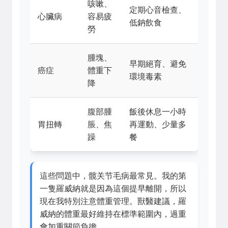
咳嗽、
定期心音檢查、
心臟病
容易疲
低鈉飲食
勞
腫塊、
早期絕育、避免
癌症
體重下
環境毒素
降
腹部腫
飯後休息一小時
胃扭轉
脹、焦
再運動、少量多
躁
餐
這些問題中，髋关节毛病最常見。我的第
一隻羅威納就是因為這個提早離開，所以
現在我特別注意體重管理。獸醫建議，羅
威納的體重最好維持在標準範圍內，過重
會加重關節負擔。