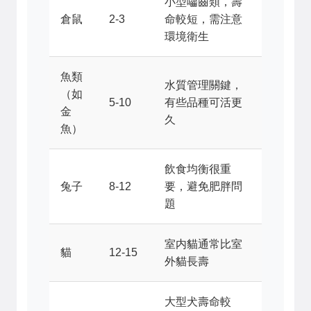
小型囓齒類，壽
倉鼠
2-3
命較短，需注意
環境衛生
魚類
水質管理關鍵，
（如
5-10
有些品種可活更
金
久
魚）
飲食均衡很重
兔子
8-12
要，避免肥胖問
題
室内貓通常比室
貓
12-15
外貓長壽
大型犬壽命較