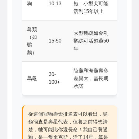
狗
10-13
短，小型犬可能
活到15年以上
鳥類
大型鸚鵡如金剛
（如
15-50
鸚鵡可活超過50
鸚
年
鵡）
陸龜和海龜壽命
30-
烏龜
差異大，需長期
100+
承諾
從這個寵物壽命排名表可以看出，烏
龜簡直是壽星代表，但養之前得想清
楚，牠可能比你還長命！我自己養過
狗，是一隻米克斯，活了14年，算是