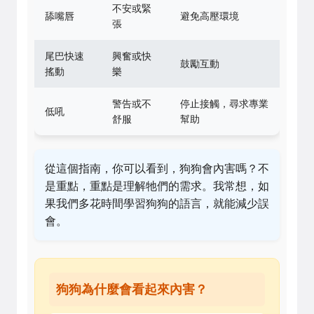
不安或緊
舔嘴唇
避免高壓環境
張
尾巴快速
興奮或快
鼓勵互動
搖動
樂
警告或不
停止接觸，尋求專業
低吼
舒服
幫助
從這個指南，你可以看到，狗狗會內害嗎？不
是重點，重點是理解牠們的需求。我常想，如
果我們多花時間學習狗狗的語言，就能減少誤
會。
狗狗為什麼會看起來內害？