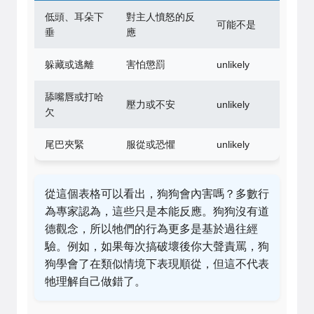
低頭、耳朵下
對主人憤怒的反
可能不是
垂
應
躲藏或逃離
害怕懲罰
unlikely
舔嘴唇或打哈
壓力或不安
unlikely
欠
尾巴夾緊
服從或恐懼
unlikely
從這個表格可以看出，狗狗會內害嗎？多數行
為專家認為，這些只是本能反應。狗狗沒有道
德觀念，所以牠們的行為更多是基於過往經
驗。例如，如果每次搞破壞後你大聲責罵，狗
狗學會了在類似情境下表現順從，但這不代表
牠理解自己做錯了。