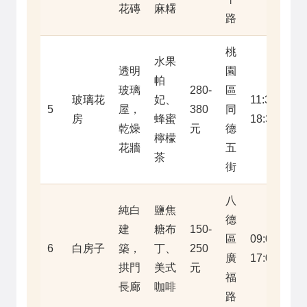
花磚
麻糬
路
桃
水果
透明
園
帕
玻璃
280-
區
玻璃花
妃、
11:30-
5
屋，
380
同
房
蜂蜜
18:30
乾燥
元
德
檸檬
花牆
五
茶
街
八
純白
鹽焦
德
建
糖布
150-
區
09:00-
6
白房子
築，
丁、
250
廣
17:00
拱門
美式
元
福
長廊
咖啡
路