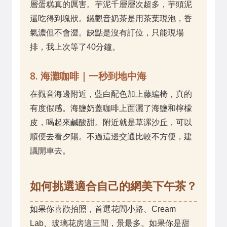
層蛋糕真的厲害。芋泥千層層次超多，芋頭泥
還吃得到塊狀。鐵觀音奶茶是用茶葉現泡，香
氣濃但不會澀。缺點是沒有訂位，只能現場
排，我上次等了40分鐘。
8. 海灘咖啡｜一秒到地中海
在觀音海邊附近，藍白配色加上藤編椅，真的
有度假感。海鹽奶蓋咖啡上面灑了海鹽和檸檬
皮，喝起來鹹酸甜。附近就是草漯沙丘，可以
順便去看夕陽。不過這邊交通比較不方便，建
議開車去。
如何挑選適合自己的網美下午茶？
如果你喜歡拍照，首選花間小路、Cream
Lab、玻璃花房這三間，景最多。如果你是甜