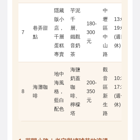
隱藏
芋泥
中
版小
千
壢
13:00-
180-
巷弄甜
店，
層、
區
19:00
7
300
點
千層
鐵觀
中
(週日
元
蛋糕
音奶
山
休)
專賣
茶
路
海鹽
觀
地中
奶蓋
音
10:30-
海風
200-
海灘咖
咖
區
17:30
8
格，
350
啡
啡、
新
(週一
藍白
元
檸檬
生
休)
配色
塔
路