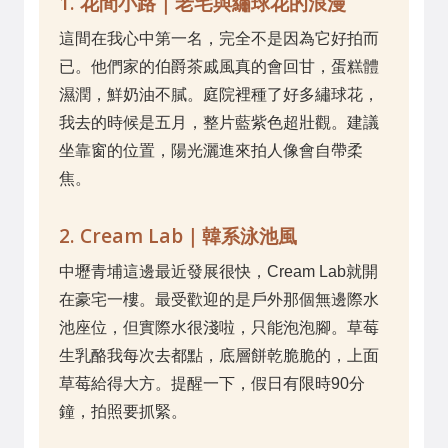
1. 花間小路｜老宅與繡球花的浪漫
這間在我心中第一名，完全不是因為它好拍而
已。他們家的伯爵茶戚風真的會回甘，蛋糕體
濕潤，鮮奶油不膩。庭院裡種了好多繡球花，
我去的時候是五月，整片藍紫色超壯觀。建議
坐靠窗的位置，陽光灑進來拍人像會自帶柔
焦。
2. Cream Lab｜韓系泳池風
中壢青埔這邊最近發展很快，Cream Lab就開
在豪宅一樓。最受歡迎的是戶外那個無邊際水
池座位，但實際水很淺啦，只能泡泡腳。草莓
生乳酪我每次去都點，底層餅乾脆脆的，上面
草莓給得大方。提醒一下，假日有限時90分
鐘，拍照要抓緊。