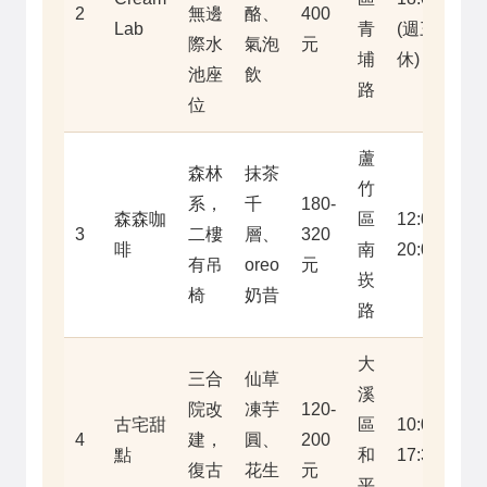
2
無邊
酪、
400
Lab
青
(週三
際水
氣泡
元
埔
休)
池座
飲
路
位
蘆
森林
抹茶
竹
系，
千
180-
森森咖
區
12:00-
3
二樓
層、
320
啡
南
20:00
有吊
oreo
元
崁
椅
奶昔
路
大
三合
仙草
溪
院改
凍芋
120-
古宅甜
區
10:00-
4
建，
圓、
200
點
和
17:30
復古
花生
元
平