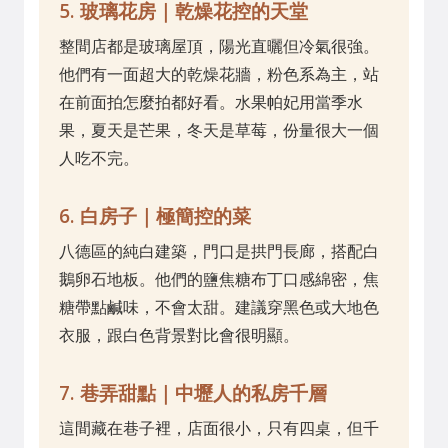
5. 玻璃花房｜乾燥花控的天堂
整間店都是玻璃屋頂，陽光直曬但冷氣很強。
他們有一面超大的乾燥花牆，粉色系為主，站
在前面拍怎麼拍都好看。水果帕妃用當季水
果，夏天是芒果，冬天是草莓，份量很大一個
人吃不完。
6. 白房子｜極簡控的菜
八德區的純白建築，門口是拱門長廊，搭配白
鵝卵石地板。他們的鹽焦糖布丁口感綿密，焦
糖帶點鹹味，不會太甜。建議穿黑色或大地色
衣服，跟白色背景對比會很明顯。
7. 巷弄甜點｜中壢人的私房千層
這間藏在巷子裡，店面很小，只有四桌，但千