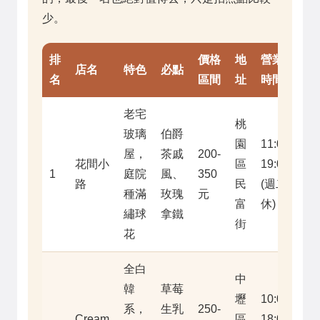
少。
排
價格
地
營業
店名
特色
必點
名
區間
址
時間
老宅
桃
玻璃
伯爵
園
11:00-
屋，
茶戚
200-
花間小
區
19:00
1
庭院
風、
350
路
民
(週二
種滿
玫瑰
元
富
休)
繡球
拿鐵
街
花
全白
中
韓
草莓
壢
10:00-
系，
生乳
250-
Cream
區
18:00