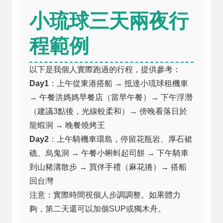
小琉球三天兩夜行
程範例
以下是我個人實際跑過的行程，提供參考：
Day1
：上午從東港搭船 → 抵達小琉球租機車
→ 午餐洪媽媽早餐店（當早午餐）→ 下午浮潛
（建議3點後，光線較柔和）→ 傍晚看落日於
龍蝦洞 → 晚餐燒烤王
Day2
：上午騎機車環島，停留花瓶岩、厚石裙
礁、烏鬼洞 → 午餐小蝌蚪起司餅 → 下午騎車
到山豬溝散步 → 買伴手禮（麻花捲）→ 搭船
回台灣
注意：實際時間視個人步調調整。如果體力
夠，第二天還可以加個SUP或獨木舟。