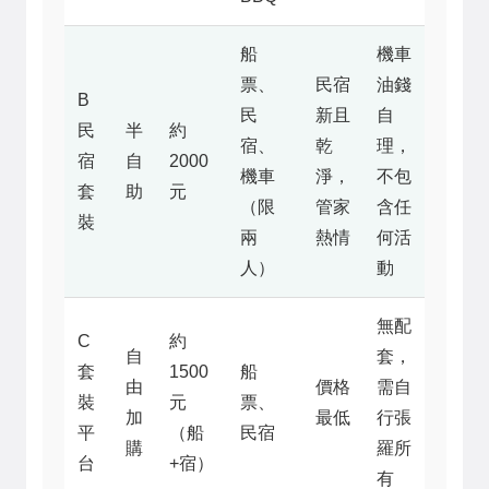
船
機車
票、
民宿
油錢
B
民
新且
自
民
半
約
宿、
乾
理，
宿
自
2000
機車
淨，
不包
套
助
元
（限
管家
含任
裝
兩
熱情
何活
人）
動
無配
C
約
自
套，
套
1500
船
由
價格
需自
裝
元
票、
加
最低
行張
平
（船
民宿
購
羅所
台
+宿）
有