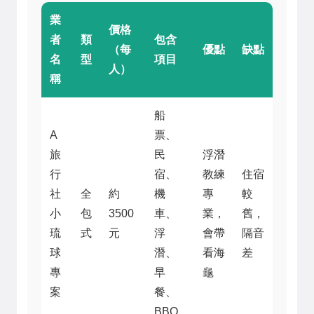
業
價格
者
類
包含
（每
優點
缺點
名
型
項目
人）
稱
船
A
票、
旅
民
浮潛
行
宿、
教練
住宿
社
全
約
機
專
較
小
包
3500
車、
業，
舊，
琉
式
元
浮
會帶
隔音
球
潛、
看海
差
專
早
龜
案
餐、
BBQ