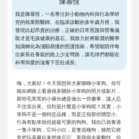
陳慕恆
我是陳慕恆，一名專注於小動物內科與行為學研
究的執業獸醫師。在臨床診斷的多年歲月裡，我
發現比起昂貴的治療，正確的日常照護與營養攝
取才是毛孩健康的基石。我致力於將艱澀的醫學
知識轉化為淺顯易懂的照護指南，希望能陪伴每
位家長在養寵的路上少走彎路，讓毛球們都能在
科學與愛的滋養下茁壯成長。
嗨，大家好！今天我想和大家聊聊小笨狗。你可
能在網路上看過很多關於小笨狗的照片或影片，
那些毛茸茸的小傢伙總是做出一些傻事，讓人忍
不住笑出來。但到底什麼是小笨狗呢？其實，小
笨狗不是一個特定品種，而是泛指那些體型小、
行為有點笨拙但超級可愛的狗狗。我自己就養過
一隻小笨狗，它叫小白，是隻混種狗，雖然它經
常把玩具藏起來然後忘記，害我得全家翻找，但