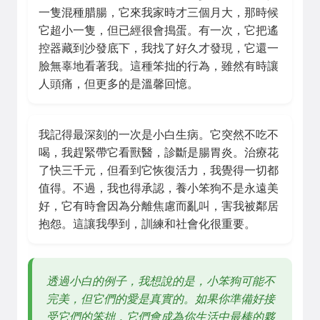
一隻混種腊腸，它來我家時才三個月大，那時候
它超小一隻，但已經很會搗蛋。有一次，它把遙
控器藏到沙發底下，我找了好久才發現，它還一
臉無辜地看著我。這種笨拙的行為，雖然有時讓
人頭痛，但更多的是溫馨回憶。
我記得最深刻的一次是小白生病。它突然不吃不
喝，我趕緊帶它看獸醫，診斷是腸胃炎。治療花
了快三千元，但看到它恢復活力，我覺得一切都
值得。不過，我也得承認，養小笨狗不是永遠美
好，它有時會因為分離焦慮而亂叫，害我被鄰居
抱怨。這讓我學到，訓練和社會化很重要。
透過小白的例子，我想說的是，小笨狗可能不
完美，但它們的愛是真實的。如果你準備好接
受它們的笨拙，它們會成為你生活中最棒的夥