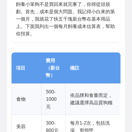
飼養小笨狗不是買回來就完事了，你得從頭規
劃。首先，成本是個大問題。我記得小白來的第
一個月，我就花了快五千塊新台幣在基本用品
上。下面我列出一個每月飼養成本估算表，幫助
你預算。
費用
項目
（新台
備註
幣）
500-
依品牌和食量而定，
食物
1000
建議選擇高品質狗糧
元
300-
每月1-2次，包括洗
美容
800元
澡、剪指甲