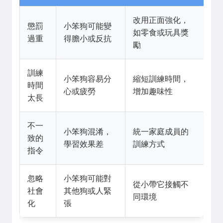
改用正面強化，
懲罰
小笨狗可能變
如零食或玩具獎
過重
得膽小或反抗
勵
訓練
小笨狗容易分
縮短訓練時間，
時間
心或疲勞
增加趣味性
太長
不一
小笨狗混淆，
統一家庭成員的
致的
學習效果差
訓練方式
指令
忽略
小笨狗可能對
從小帶它接觸不
社會
其他狗或人緊
同環境
化
張