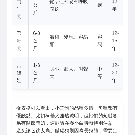
鬥
覺，但容易有呼吸
12
公
易
牛
問題
年
斤
犬
巴
6-8
12-
溫和、愛玩、容易
容
哥
公
15
胖
易
犬
斤
年
吉
1-3
12-
膽小、黏人、叫聲
中
娃
公
20
大
等
娃
斤
年
從表格可以看出，小笨狗的品種多樣，每種都有
優缺點。比如柯基犬雖然聰明，但牠們的短腿容
易有關節問題，這點我在養小白時就特別注意，
避免讓它跳太高。腊腸狗則因為長身體，需要定