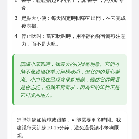
握手：輕輕抬起它的爪子，說“握手”，然後給零
食。
定點大小便：每天固定時間帶它出門，在它完成
後表揚。
停止吠叫：當它吠叫時，用平靜的聲音轉移注意
力，而不是大吼。
訓練小笨狗時，我最大的心得是別急。它們可
能不像邊境牧羊犬那樣聰明，但它們的愛心滿
滿。小白現在已經會很多把戲，雖然它偶爾還
是會忘記，但我不再苛求，因為它的笨拙正是
它可愛的地方。
進階訓練如撿球或跟隨，可能需要更多時間。我
建議每天訓練10-15分鐘，避免過長讓小笨狗厭
煩。