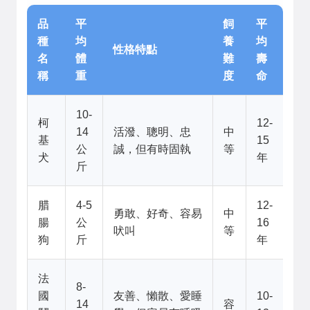
品
平
飼
平
種
均
養
均
性格特點
名
體
難
壽
稱
重
度
命
10-
柯
12-
14
活潑、聰明、忠
中
基
15
公
誠，但有時固執
等
犬
年
斤
腊
4-5
12-
勇敢、好奇、容易
中
腸
公
16
吠叫
等
狗
斤
年
法
8-
國
友善、懶散、愛睡
10-
14
容