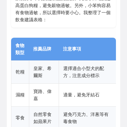
高蛋白狗糧，避免穀物過敏。另外，小笨狗容易
有食物過敏，所以選擇時要小心。我整理了一個
飲食建議表格：
食物
推薦品牌
注意事項
類型
皇家、希
選擇適合小型犬的配
乾糧
爾斯
方，注意成分標示
寶路、偉
濕糧
適量，避免牙結石
嘉
自然零食
避免巧克力、洋蔥等有
零食
如蘋果片
毒食物