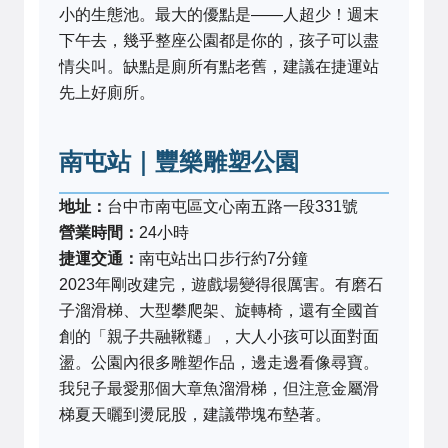
小的生態池。最大的優點是——人超少！週末
下午去，幾乎整座公園都是你的，孩子可以盡
情尖叫。缺點是廁所有點老舊，建議在捷運站
先上好廁所。
南屯站｜豐樂雕塑公園
地址：
台中市南屯區文心南五路一段331號
營業時間：
24小時
捷運交通：
南屯站出口步行約7分鐘
2023年剛改建完，遊戲場變得很厲害。有磨石
子溜滑梯、大型攀爬架、旋轉椅，還有全國首
創的「親子共融鞦韆」，大人小孩可以面對面
盪。公園內很多雕塑作品，邊走邊看像尋寶。
我兒子最愛那個大章魚溜滑梯，但注意金屬滑
梯夏天曬到燙屁股，建議帶塊布墊著。