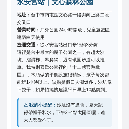
水安宮站｜文心森林公園
地址：
台中市南屯區文心路一段與向上路二段
交叉口
營業時間：
戶外公園24小時開放，兒童遊戲區
建議白天使用
捷運交通：
從水安宮站出口步行約3分鐘
這裡是台中最大的親子公園之一，有超大沙
坑、溜滑梯、攀爬網，還有環園步道可以推
車。我特別喜歡公園裡的「十二感官遊戲
區」，木頭做的平衡設施很精緻，孩子每次都
能玩1小時以上。缺點是假日人潮爆多，沙坑像
下餃子，如果怕擁擠建議平日早上10點前到。
⚠️ 我的小提醒：
沙坑沒有遮蔭，夏天記
得帶帽子和水，下午2~4點太陽直曬，連
大人都受不了。