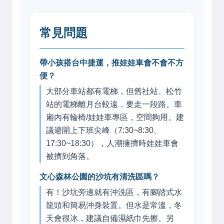
常見問題
帶小孩搭台中捷運，推娃娃車會不會不方
便？
大部分車站都有電梯，但舊社站、松竹
站的電梯離月台較遠，要走一段路。車
廂內有輪椅/娃娃車專區，空間夠用。建
議避開上下班尖峰（7:30~8:30、
17:30~18:30），人潮擁擠時娃娃車會
被擠到角落。
文心森林公園的沙坑有清洗區嗎？
有！沙坑旁邊就有沖洗區，有腳踏式水
龍頭和簡易沖身裝置。但水是常溫，冬
天會很冰，建議自備濕紙巾先擦。另