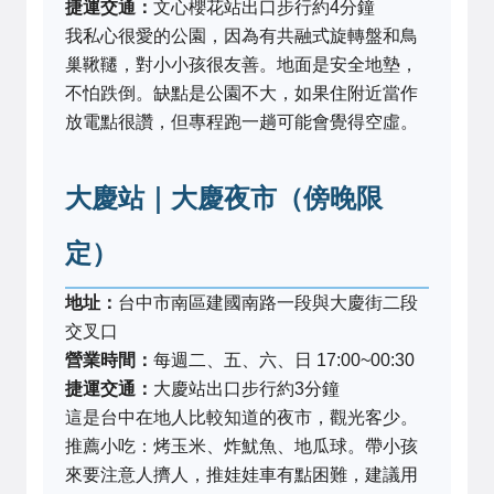
捷運交通：
文心櫻花站出口步行約4分鐘
我私心很愛的公園，因為有共融式旋轉盤和鳥
巢鞦韆，對小小孩很友善。地面是安全地墊，
不怕跌倒。缺點是公園不大，如果住附近當作
放電點很讚，但專程跑一趟可能會覺得空虛。
大慶站｜大慶夜市（傍晚限
定）
地址：
台中市南區建國南路一段與大慶街二段
交叉口
營業時間：
每週二、五、六、日 17:00~00:30
捷運交通：
大慶站出口步行約3分鐘
這是台中在地人比較知道的夜市，觀光客少。
推薦小吃：烤玉米、炸魷魚、地瓜球。帶小孩
來要注意人擠人，推娃娃車有點困難，建議用