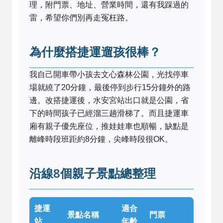
理，附門票、地址、營業時間，還有我踩過的
雷，希望你們別再走冤枉路。
為什麼搭捷運遛孩很棒？
我自己開車帶小孩去文心森林公園，光找停車
場就繞了20分鐘，最後停到步行15分鐘外的路
邊。改搭捷運後，水安宮站出口就是公園，省
下的時間孩子已經溜三趟滑梯了。而且捷運車
廂有親子優先座位，推娃娃車也順暢，缺點是
離峰時段班距約8分鐘，尖峰時段很OK。
沿線8個親子景點總整理
捷運
適合
景點名稱
門票
站
年齡