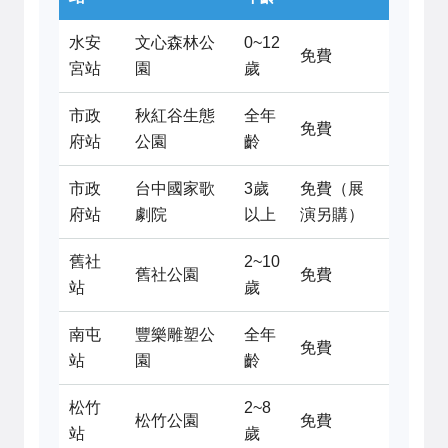
水安
文心森林公
0~12
免費
宮站
園
歲
市政
秋紅谷生態
全年
免費
府站
公園
齡
市政
台中國家歌
3歲
免費（展
府站
劇院
以上
演另購）
舊社
2~10
舊社公園
免費
站
歲
南屯
豐樂雕塑公
全年
免費
站
園
齡
松竹
2~8
松竹公園
免費
站
歲