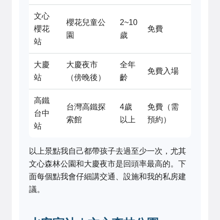
文心
櫻花兒童公
2~10
櫻花
免費
園
歲
站
大慶
大慶夜市
全年
免費入場
站
（傍晚後）
齡
高鐵
台灣高鐵探
4歲
免費（需
台中
索館
以上
預約）
站
以上景點我自己都帶孩子去過至少一次，尤其
文心森林公園和大慶夜市是回頭率最高的。下
面每個點我會仔細講交通、設施和我的私房建
議。