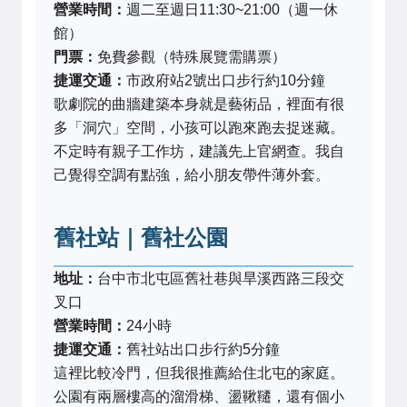
營業時間：
週二至週日11:30~21:00（週一休
館）
門票：
免費參觀（特殊展覽需購票）
捷運交通：
市政府站2號出口步行約10分鐘
歌劇院的曲牆建築本身就是藝術品，裡面有很
多「洞穴」空間，小孩可以跑來跑去捉迷藏。
不定時有親子工作坊，建議先上官網查。我自
己覺得空調有點強，給小朋友帶件薄外套。
舊社站｜舊社公園
地址：
台中市北屯區舊社巷與旱溪西路三段交
叉口
營業時間：
24小時
捷運交通：
舊社站出口步行約5分鐘
這裡比較冷門，但我很推薦給住北屯的家庭。
公園有兩層樓高的溜滑梯、盪鞦韆，還有個小