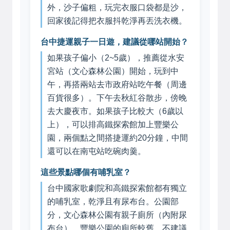
外，沙子偏粗，玩完衣服口袋都是沙，
回家後記得把衣服抖乾淨再丟洗衣機。
台中捷運親子一日遊，建議從哪站開始？
如果孩子偏小（2~5歲），推薦從水安
宮站（文心森林公園）開始，玩到中
午，再搭兩站去市政府站吃午餐（周邊
百貨很多）。下午去秋紅谷散步，傍晚
去大慶夜市。如果孩子比較大（6歲以
上），可以排高鐵探索館加上豐樂公
園，兩個點之間搭捷運約20分鐘，中間
還可以在南屯站吃碗肉羹。
這些景點哪個有哺乳室？
台中國家歌劇院和高鐵探索館都有獨立
的哺乳室，乾淨且有尿布台。公園部
分，文心森林公園有親子廁所（內附尿
布台），豐樂公園的廁所較舊，不建議