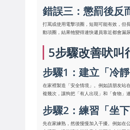
錯誤三：懲罰後反
打罵或使用電擊項圈，短期可能有效，但
動項圈，結果牠變得連快遞員靠近都會漏
5步驟改善吠叫
步驟1：建立「冷
在家裡製造「安全情境」。例如請朋友站
複幾次，讓狗把「有人出現」和「食物」
步驟2：練習「坐
先在家練熟，然後慢慢加入干擾。例如在