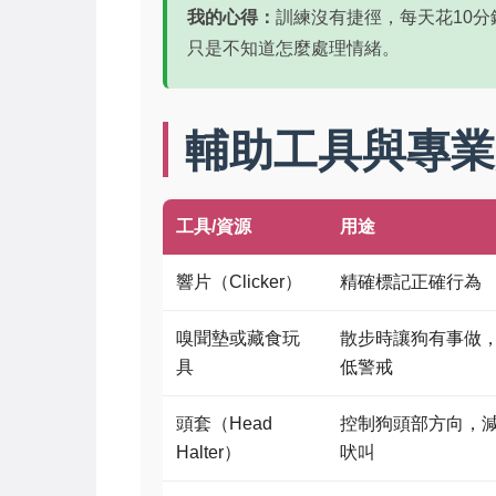
我的心得：
訓練沒有捷徑，每天花10
只是不知道怎麼處理情緒。
輔助工具與專業
工具/資源
用途
響片（Clicker）
精確標記正確行為
嗅聞墊或藏食玩
散步時讓狗有事做
具
低警戒
頭套（Head
控制狗頭部方向，
Halter）
吠叫