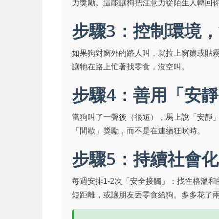
力獎勵。這能讓狗把注意力從陌生人轉回
步驟3：控制環境
如果狗對窗外的路人叫，就拉上窗簾或貼
讓牠在路上忙著找零食，沒空叫。
步驟4：善用「安
當狗叫了一聲後（很短），馬上說「安靜
「間歇」獎勵，而不是在連續狂吠時。
步驟5：持續社會
每週安排1-2次「安全接觸」：找性格溫
短距離，或讓朋友丟零食給狗。多多花了