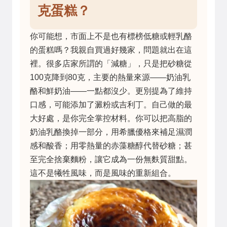
克蛋糕？
你可能想，市面上不是也有標榜低糖或輕乳酪
的蛋糕嗎？我親自買過好幾家，問題就出在這
裡。很多店家所謂的「減糖」，只是把砂糖從
100克降到80克，主要的熱量來源——奶油乳
酪和鮮奶油——一點都沒少。更別提為了維持
口感，可能添加了澱粉或吉利丁。自己做的最
大好處，是你完全掌控材料。你可以把高脂的
奶油乳酪換掉一部分，用希臘優格來補足濕潤
感和酸香；用零熱量的赤藻糖醇代替砂糖；甚
至完全捨棄麵粉，讓它成為一份無麩質甜點。
這不是犧牲風味，而是風味的重新組合。