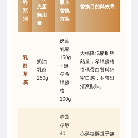
料
版本
克蛋
替換目的與效果
類
替換
糕用
別
方案
量
奶油
乳酪
大幅降低脂肪與
乳
150g
奶油
熱量，希臘優格
酪
+ 無
乳酪
提供蛋白質與綿
基
糖希
250g
密口感，並帶出
底
臘優
清爽酸味。
格
100g
赤藻
糖醇
40-
赤藻糖醇幾乎無