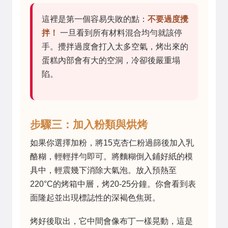
這裡是第一個容易失敗的點：
不要過度攪
拌！
一旦看到所有材料混合均勻就該停
手。攪拌過度會打入太多空氣，烤出來的
蛋糕內部會有大的空洞，冷卻後嚴重塌
陷。
步驟三：加入粉類與烘烤
如果你選擇加粉，將15克杏仁粉過篩後加入乳
酪糊，輕輕拌勻即可。將麵糊倒入鋪好紙的模
具中，輕震幾下消除大氣泡。放入預熱至
220°C的烤箱中層，烤20-25分鐘。你會看到表
面隆起並出現標誌性的深褐色焦斑。
烤好後取出，它中間會像布丁一樣晃動，這是