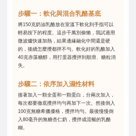
步驟一：軟化與混合乳酪基底
將150克奶油乳酪放在室溫下軟化到手指可以
輕易按下的程度。這步千萬別偷懶，我試過用
微波爐快速加熱，結果邊緣融化中間還是硬
的，後續怎麼攪都拌不勻。軟化好的乳酪加入
40克赤藻糖醇，用打蛋器攪拌到順滑、糖粒消
失。
步驟二：依序加入濕性材料
接著加入一顆全蛋和一顆蛋白，分兩次加入，
每次都要徹底攪拌均勻再加下一次。然後倒入
100克無糖希臘優格，攪拌均勻。最後慢慢倒
入80毫升的無糖杏仁奶，攪拌成流暢的乳酪
糊。