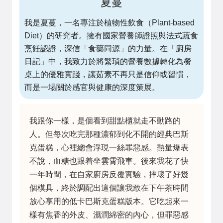
夏蔓
我是夏蔓，一名專注於植物性飲食（Plant-based
Diet）的研究者。擁有國家營養師證照與法式蔬食
烹飪認證，深信「食藥同源」的力量。在「廚房
日記」中，我致力於將繁瑣的營養數據轉化為餐
桌上的優雅實踐，讓茹素不再只是信仰或習慣，
而是一場關於感官與健康的深度策展。
我跟你一樣，是個看到甜點櫃就走不動路的
人。但每次吃完那種濃郁到化不開的經典巴斯
克蛋糕，心裡總會浮現一絲罪惡感。熱量爆表
不說，血糖也跟着坐雲霄飛車。後來我花了快
一年時間，在自家廚房反覆實驗，摔壞了好幾
個模具，終於調配出這個讓我敢在下午茶時間
放心享用的低卡巴斯克蛋糕版本。它吃起來一
樣有焦香的外皮、濕潤綿密的內心，但罪惡感