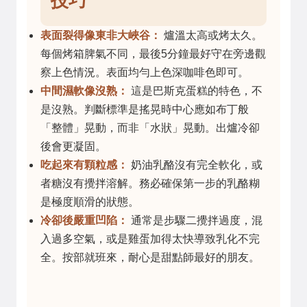
技巧
表面裂得像東非大峽谷：
爐溫太高或烤太久。
每個烤箱脾氣不同，最後5分鐘最好守在旁邊觀
察上色情況。表面均勻上色深咖啡色即可。
中間濕軟像沒熟：
這是巴斯克蛋糕的特色，不
是沒熟。判斷標準是搖晃時中心應如布丁般
「整體」晃動，而非「水狀」晃動。出爐冷卻
後會更凝固。
吃起來有顆粒感：
奶油乳酪沒有完全軟化，或
者糖沒有攪拌溶解。務必確保第一步的乳酪糊
是極度順滑的狀態。
冷卻後嚴重凹陷：
通常是步驟二攪拌過度，混
入過多空氣，或是雞蛋加得太快導致乳化不完
全。按部就班來，耐心是甜點師最好的朋友。