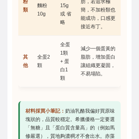
粉
肪，若追求極
麵粉
15g
類
簡，不加粉類也
10g
或 省
能成功，口感更
略
接近布丁。
全蛋
減少一個蛋黃的
1顆
其
全蛋2
脂肪，增加蛋白
+ 蛋
他
顆
讓組織更凝固，
白1
不易塌陷。
顆
材料採買小筆記：
奶油乳酪我偏好買原味
塊狀的，品質較穩定。希臘優格一定要選
「無糖」且「蛋白質含量高」的（例如馬
修嚴選），質地夠濃稠才不會出水。赤藻