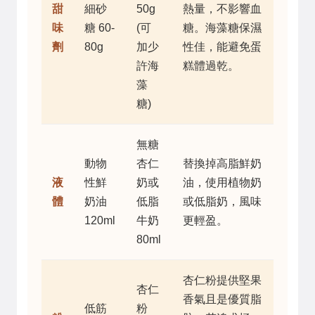
甜
細砂
50g
熱量，不影響血
味
糖 60-
(可
糖。海藻糖保濕
劑
80g
加少
性佳，能避免蛋
許海
糕體過乾。
藻
糖)
無糖
動物
杏仁
替換掉高脂鮮奶
液
性鮮
奶或
油，使用植物奶
體
奶油
低脂
或低脂奶，風味
120ml
牛奶
更輕盈。
80ml
杏仁粉提供堅果
杏仁
香氣且是優質脂
低筋
粉