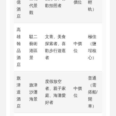
億
價位
輕
代景
歡拍照者
酒
軌）
觀
店
高
雄
駁二
文青、美食
極佳
翰
藝術
探索者、喜
中價
（鹽
品
港區
歡步行遊逛
位
埕核
酒
景
者
心）
店
旗
普通
度假放空
津
旗津
（需
者、親子家
中價
道
沙灘
搭船/
庭、海灘愛
位
酒
海景
開
好者
店
車）