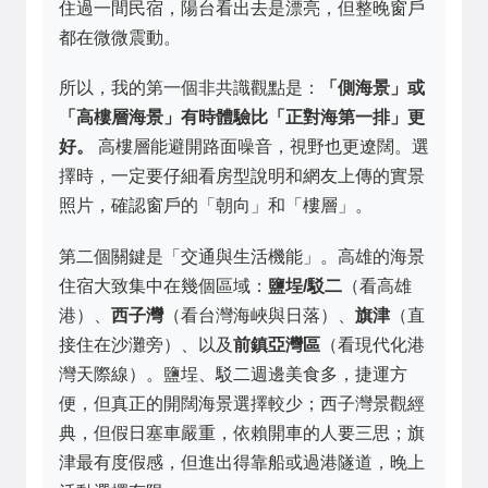
住過一間民宿，陽台看出去是漂亮，但整晚窗戶
都在微微震動。
所以，我的第一個非共識觀點是：
「側海景」或
「高樓層海景」有時體驗比「正對海第一排」更
好。
高樓層能避開路面噪音，視野也更遼闊。選
擇時，一定要仔細看房型說明和網友上傳的實景
照片，確認窗戶的「朝向」和「樓層」。
第二個關鍵是「交通與生活機能」。高雄的海景
住宿大致集中在幾個區域：
鹽埕/駁二
（看高雄
港）、
西子灣
（看台灣海峽與日落）、
旗津
（直
接住在沙灘旁）、以及
前鎮亞灣區
（看現代化港
灣天際線）。鹽埕、駁二週邊美食多，捷運方
便，但真正的開闊海景選擇較少；西子灣景觀經
典，但假日塞車嚴重，依賴開車的人要三思；旗
津最有度假感，但進出得靠船或過港隧道，晚上