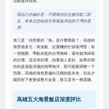
活動選擇有限。
我自己的偏好是：不開車的話住鹽埕駁二附
近，有車且想純放空再看旗津或西子灣的選
擇。
第三是「你想要的『海』是什麼模樣？」高雄的
海景很多元：有漁船、起重機的忙碌港灣景；有
一望無際、帶點灰藍的台灣海峽；還有旗津綿長
的沙灘。這沒有好壞，純看個人喜好。如果你期
待的是湛藍清澈的熱帶海洋，那可能要調整一下
預期，高雄的海色更偏向沉穩的藍灰色，但在夕
陽照射下會變成整片金黃，那又是另一種震撼。
高雄五大海景飯店深度評比