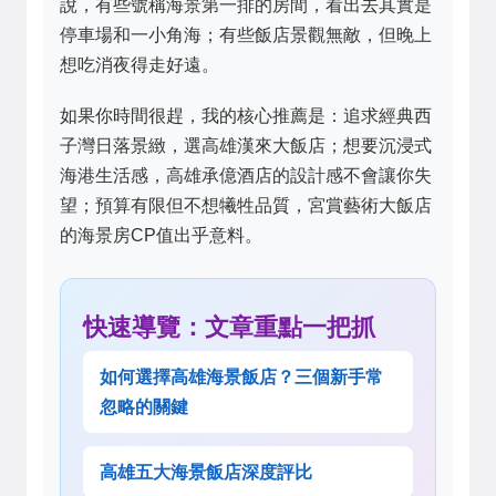
說，有些號稱海景第一排的房間，看出去其實是
停車場和一小角海；有些飯店景觀無敵，但晚上
想吃消夜得走好遠。
如果你時間很趕，我的核心推薦是：追求經典西
子灣日落景緻，選
高雄漢來大飯店
；想要沉浸式
海港生活感，
高雄承億酒店
的設計感不會讓你失
望；預算有限但不想犧牲品質，
宮賞藝術大飯店
的海景房CP值出乎意料。
快速導覽：文章重點一把抓
如何選擇高雄海景飯店？三個新手常
忽略的關鍵
高雄五大海景飯店深度評比