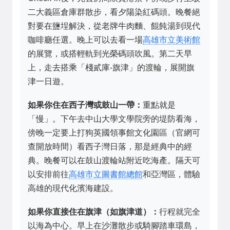
二大義區倉庫群散步，看夕陽染紅碼頭。晚餐絕
對要在鹽埕解決，從老牌牛肉麵、餛飩湯到現代
咖啡廳任選。晚上可以去看一場
高雄市立美術館
的展覽，或搭輕軌到光榮碼頭吹風。第二天早
上，走去搭乘「棧貳庫-旗津」的渡輪，展開旗
津一日遊。
如果你住在西子灣或鼓山一帶：
重點就是
「慢」。下午去中山大學文學院旁的堤防看海，
傍晚一定要上打狗英國領事館文化園區（官網可
查開放時間）看西子灣日落，那是經典中的經
典。晚餐可以在鼓山渡輪站附近吃海產。隔天可
以安排前往
高雄市立圖書館總館
和亞灣區，體驗
高雄的現代化濱海建設。
如果你直接住在旗津（如旗津道）：
行程就完全
以海為中心。早上在沙灘散步或騎腳踏車環島，