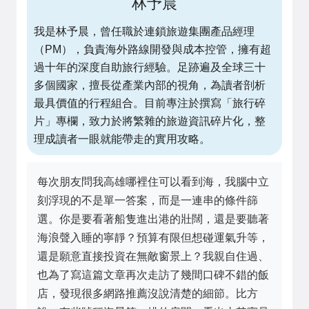
林予晨
我是林予晨，曾任職於連鎖旅遊集團產品經理
（PM），負責海外路線開發與成本控管，擁有超
過十年的深度自助旅行經驗。足跡遍及全球三十
多個國家，擅長從產業內部的視角，為讀者剖析
最具價值的行程組合。目前專注於撰寫「旅行碎
片」專欄，致力於將繁雜的旅遊資訊碎片化，整
理成讀者一眼就能帶走的實用攻略。
每次朋友問我高雄哪裡住可以看到海，我腦中立
刻浮現的不是單一答案，而是一連串的條件篩
選。你是要看著船隻進出港的壯闊，還是要聽著
海浪聲入睡的寧靜？預算有限但想碰運氣升等，
還是願意直接投資在無敵窗景上？我親自住過、
也為了寫這篇文章再次走訪了幾間口碑不錯的飯
店，發現很多網路推薦沒說清楚的細節。比方