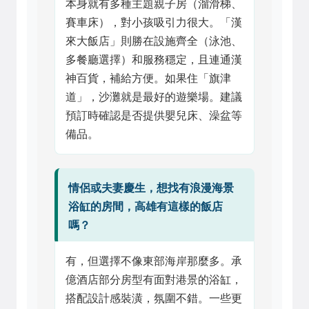
本身就有多種主題親子房（溜滑梯、
賽車床），對小孩吸引力很大。「漢
來大飯店」則勝在設施齊全（泳池、
多餐廳選擇）和服務穩定，且連通漢
神百貨，補給方便。如果住「旗津
道」，沙灘就是最好的遊樂場。建議
預訂時確認是否提供嬰兒床、澡盆等
備品。
情侶或夫妻慶生，想找有浪漫海景
浴缸的房間，高雄有這樣的飯店
嗎？
有，但選擇不像東部海岸那麼多。承
億酒店部分房型有面對港景的浴缸，
搭配設計感裝潢，氛圍不錯。一些更