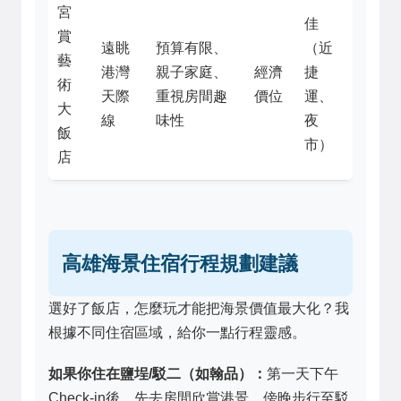
宮
佳
賞
遠眺
預算有限、
（近
藝
港灣
親子家庭、
經濟
捷
術
天際
重視房間趣
價位
運、
大
線
味性
夜
飯
市）
店
高雄海景住宿行程規劃建議
選好了飯店，怎麼玩才能把海景價值最大化？我
根據不同住宿區域，給你一點行程靈感。
如果你住在鹽埕/駁二（如翰品）：
第一天下午
Check-in後，先去房間欣賞港景，傍晚步行至駁