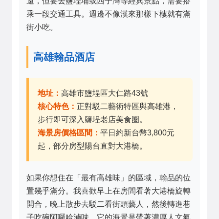
遠，但要去鹽埕埔或西子灣等經典景點，需要搭
乘一段交通工具。週邊不像漢來那樣下樓就有滿
街小吃。
高雄翰品酒店
地址：
高雄市鹽埕區大仁路43號
核心特色：
正對駁二藝術特區與高雄港，
步行即可深入鹽埕老店美食圈。
海景房價格區間：
平日約新台幣3,800元
起，部分房型陽台直對大港橋。
如果你想住在「最有高雄味」的區域，翰品的位
置幾乎滿分。我喜歡早上在房間看著大港橋旋轉
開合，晚上散步去駁二看街頭藝人，然後轉進巷
子吃碗阿囉哈滷味。它的海景是帶著濃厚人文氣