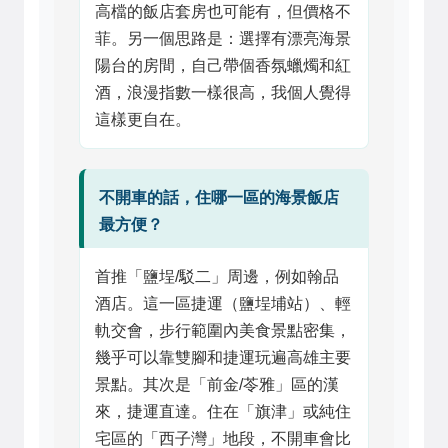
高檔的飯店套房也可能有，但價格不
菲。另一個思路是：選擇有漂亮海景
陽台的房間，自己帶個香氛蠟燭和紅
酒，浪漫指數一樣很高，我個人覺得
這樣更自在。
不開車的話，住哪一區的海景飯店
最方便？
首推「鹽埕/駁二」周邊，例如翰品
酒店。這一區捷運（鹽埕埔站）、輕
軌交會，步行範圍內美食景點密集，
幾乎可以靠雙腳和捷運玩遍高雄主要
景點。其次是「前金/苓雅」區的漢
來，捷運直達。住在「旗津」或純住
宅區的「西子灣」地段，不開車會比