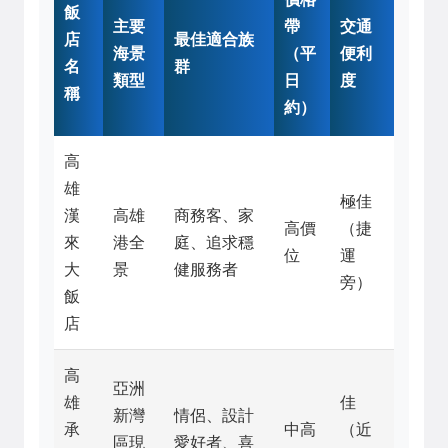
飯
主要
帶
交通
店
最佳適合族
海景
（平
便利
名
群
類型
日
度
稱
約）
高
雄
極佳
漢
高雄
商務客、家
高價
（捷
來
港全
庭、追求穩
位
運
大
景
健服務者
旁）
飯
店
高
亞洲
雄
佳
新灣
情侶、設計
承
中高
（近
區現
愛好者、喜