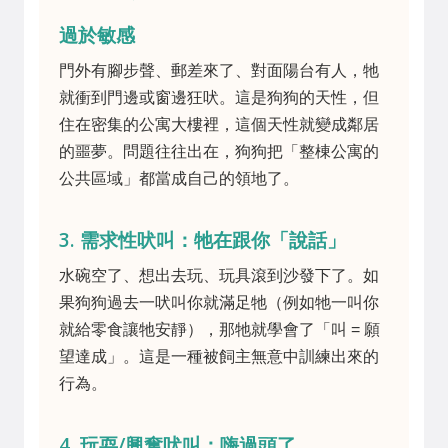
過於敏感
門外有腳步聲、郵差來了、對面陽台有人，牠
就衝到門邊或窗邊狂吠。這是狗狗的天性，但
住在密集的公寓大樓裡，這個天性就變成鄰居
的噩夢。問題往往出在，狗狗把「整棟公寓的
公共區域」都當成自己的領地了。
3. 需求性吠叫：牠在跟你「說話」
水碗空了、想出去玩、玩具滾到沙發下了。如
果狗狗過去一吠叫你就滿足牠（例如牠一叫你
就給零食讓牠安靜），那牠就學會了「叫 = 願
望達成」。這是一種被飼主無意中訓練出來的
行為。
4. 玩耍/興奮吠叫：嗨過頭了