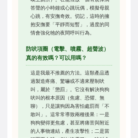
答聲的小時鐘或心跳玩偶，模擬母親
心跳，有安撫奇效。切記，這時的擁
抱安撫要「平靜而短暫」，過度的同
情會強化牠的夜間呼叫行為。
防吠項圈（電擊、噴霧、超聲波）
真的有效嗎？可以用嗎？
這是我最不推薦的方法。這類產品透
過製造疼痛、驚嚇或不適來壓制吠
叫，屬於「懲罰」。它沒有解決狗狗
吠叫的根本原因（焦慮、恐懼、無
聊），只是讓狗因為害怕處罰而「不
敢叫」。這常常導致兩種後果：一是
狗狗變得更焦慮，甚至將痛苦與附近
的人事物連結，產生攻擊性；二是當