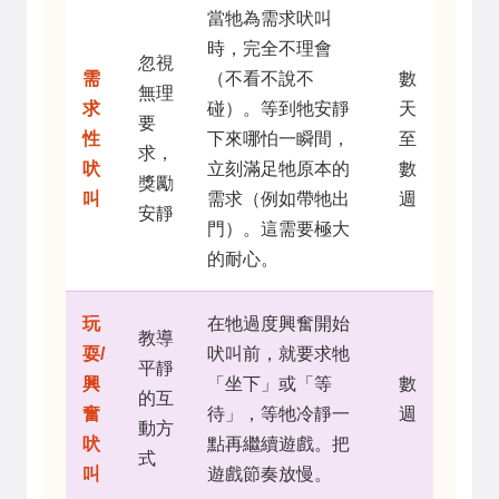
當牠為需求吠叫
時，完全不理會
忽視
需
（不看不說不
數
無理
求
碰）。等到牠安靜
天
要
性
下來哪怕一瞬間，
至
求，
吠
立刻滿足牠原本的
數
獎勵
叫
需求（例如帶牠出
週
安靜
門）。這需要極大
的耐心。
玩
在牠過度興奮開始
教導
耍/
吠叫前，就要求牠
平靜
興
「坐下」或「等
數
的互
奮
待」，等牠冷靜一
週
動方
吠
點再繼續遊戲。把
式
叫
遊戲節奏放慢。