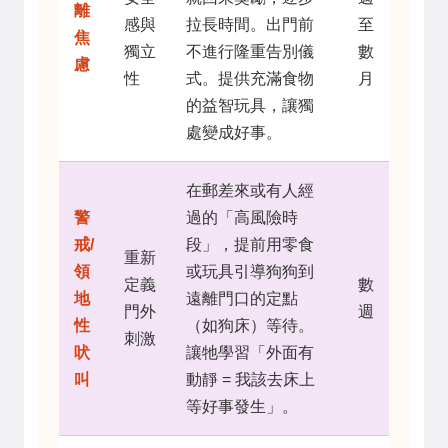
離
感與
拉長時間。出門前
至
焦
獨立
不進行隆重告別儀
數
慮
性
式。提供充滿食物
月
的益智玩具，讓獨
處變成好事。
在郵差來或有人經
警
過的「高風險時
戒/
段」，提前用零食
重新
領
或玩具引導狗狗到
定義
數
地
遠離門口的定點
門外
週
性
（如狗床）等待。
刺激
吠
讓牠學習「外面有
叫
動靜 = 我該去床上
等好事發生」。