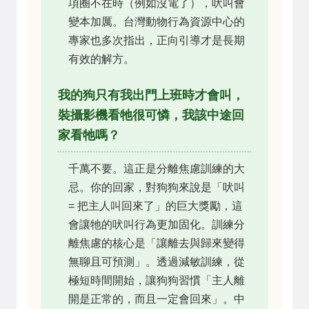
項圈不在時（例如沒電了），吠叫會
變本加厲。台灣動物行為資源中心的
專家也多次指出，正向引導才是長期
有效的解方。
我的狗只有我出門上班時才會叫，
裝攝影機看牠很可憐，我該中途回
家看牠嗎？
千萬不要。這正是分離焦慮訓練的大
忌。你的回家，對狗狗來說是「吠叫
= 把主人叫回來了」的巨大獎勵，這
會讓牠的吠叫行為更加固化。訓練分
離焦慮的核心是「讓離去與歸來變得
無聊且可預測」。透過減敏訓練，從
極短時間開始，讓狗狗習慣「主人離
開是正常的，而且一定會回來」。中