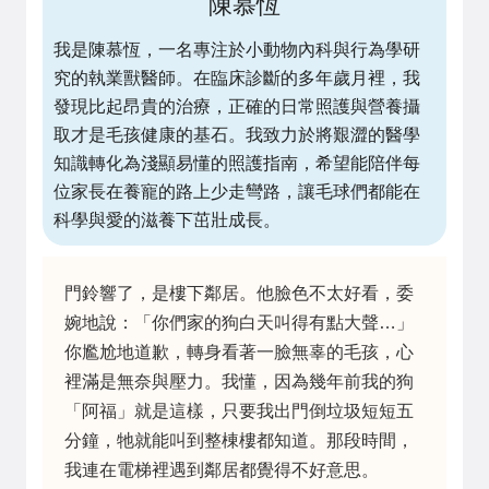
陳慕恆
我是陳慕恆，一名專注於小動物內科與行為學研
究的執業獸醫師。在臨床診斷的多年歲月裡，我
發現比起昂貴的治療，正確的日常照護與營養攝
取才是毛孩健康的基石。我致力於將艱澀的醫學
知識轉化為淺顯易懂的照護指南，希望能陪伴每
位家長在養寵的路上少走彎路，讓毛球們都能在
科學與愛的滋養下茁壯成長。
門鈴響了，是樓下鄰居。他臉色不太好看，委
婉地說：「你們家的狗白天叫得有點大聲…」
你尷尬地道歉，轉身看著一臉無辜的毛孩，心
裡滿是無奈與壓力。我懂，因為幾年前我的狗
「阿福」就是這樣，只要我出門倒垃圾短短五
分鐘，牠就能叫到整棟樓都知道。那段時間，
我連在電梯裡遇到鄰居都覺得不好意思。