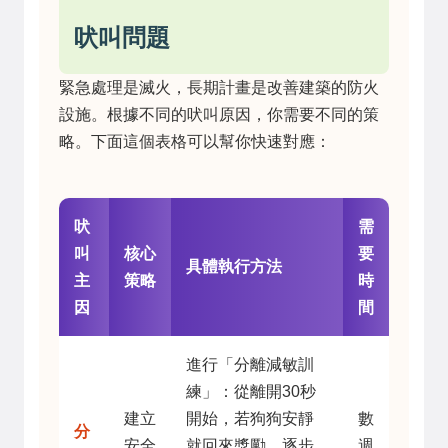
吠叫問題
緊急處理是滅火，長期計畫是改善建築的防火
設施。根據不同的吠叫原因，你需要不同的策
略。下面這個表格可以幫你快速對應：
吠
需
叫
核心
要
具體執行方法
主
策略
時
因
間
進行「分離減敏訓
練」：從離開30秒
建立
開始，若狗狗安靜
數
分
安全
就回來獎勵，逐步
週