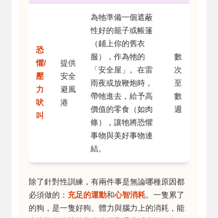
為牠準備一個遮蔽
性好的籠子或帳篷
（鋪上你的舊衣
恐
服），作為牠的
數
懼/
提供
「安全屋」。在雷
次
壓
安全
雨夜或放鞭炮時，
至
力
避風
帶牠進去，給予高
數
吠
港
價值的零食（如肉
週
叫
條），讓牠將恐懼
事物與美好事物連
結。
除了針對性訓練，有兩件事是無論哪種原因都
必須做的：
充足的運動
和
心智消耗
。一隻累了
的狗，是一隻好狗。體力與腦力上的消耗，能