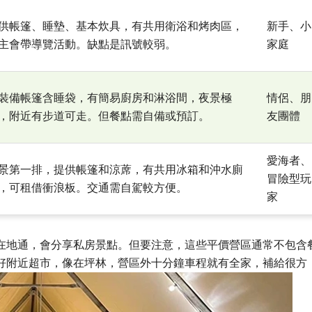
供帳篷、睡墊、基本炊具，有共用衛浴和烤肉區，
新手、小
主會帶導覽活動。缺點是訊號較弱。
家庭
裝備帳篷含睡袋，有簡易廚房和淋浴間，夜景極
情侶、朋
，附近有步道可走。但餐點需自備或預訂。
友團體
愛海者、
景第一排，提供帳篷和涼蓆，有共用冰箱和沖水廁
冒險型玩
，可租借衝浪板。交通需自駕較方便。
家
在地通，會分享私房景點。但要注意，這些平價營區通常不包含
好附近超市，像在坪林，營區外十分鐘車程就有全家，補給很方