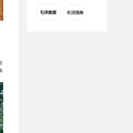
毛球樂園
生活指南
新
孩