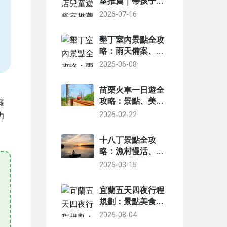
室推薦｜帶孩子出
遊必看5大設施
2026-07-16
，
墾丁室內景點全攻
略：雨天備案、親
子同樂與深度探索
2026-06-08
指南
苗栗火車一日遊全
攻略：景點、美
露
食、行程規劃一次
2026-02-22
力
搞定
十八丁景點全攻
略：漁村慢活、紅
樹林與炭窯的馬來
2026-03-15
西亞生態秘境
宜蘭五天四夜行程
規劃：景點美食住
宿全收錄
2026-08-04