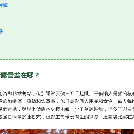
後悔
發
華露營差在哪？
衛浴和精緻餐點，但那通常要價三五千起跳。平價懶人露營的核
設施如帳篷、睡墊和炊事區，你只需帶個人用品和食物，每人每
幾個營地，發現平價版本更接地氣，少了華麗裝飾，但多了與自
帳篷是簡單的速搭式，但營主會帶夜間生態導覽，這體驗比躺在