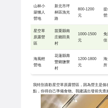
山林小
新北市坪
800-1200
提
築懶人
林區漁光
元
營
營地
路
星空草
苗栗縣南
1000-1500
免
原露營
庄鄉田美
元
佳
區
村
花蓮縣壽
海風輕
1200-1800
海
豐鄉鹽寮
營地
元
所
村
我特別喜歡星空草原露營區，因為營主是個
點，你得自己準備食物。我建議出發前先查