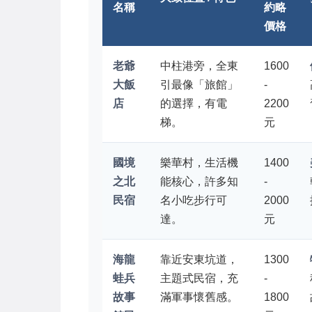
名稱
約略
價格
老爺
中柱港旁，全東
1600
大飯
引最像「旅館」
-
店
的選擇，有電
2200
梯。
元
國境
樂華村，生活機
1400
之北
能核心，許多知
-
民宿
名小吃步行可
2000
達。
元
海龍
靠近安東坑道，
1300
蛙兵
主題式民宿，充
-
故事
滿軍事懷舊感。
1800