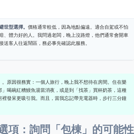
避世型選擇。
價格通常較低，因為地點偏遠。適合自駕或不怕
暗、體力好的人。我問過老闆，晚上沒路燈，他們通常會開車
接送客人往返鬧區，務必事先確認此服務。
」。原因很務實：一個人旅行，晚上我不想待在房間。住在樂
部」喝碗紅糟鰻魚湯當消夜，或是到「找茶」買杯奶茶，這種
房裡發呆更吸引我。而且，當我忘記帶充電器時，步行三分鐘
選項：詢問「包棟」的可能性