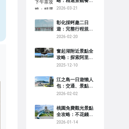
略：精選景觀餐廳
與隱藏茶屋，從預
2026-03-21
，
約到點餐完整指南
彰化採蚵趣二日
遊：完整行程規劃
與在地體驗指南
2026-02-20
奮起湖附近景點全
攻略：探索阿里山
周邊秘境與自然奇
2025-12-10
觀
江之島一日遊懶人
包：交通、景點、
美食行程規劃全攻
2026-02-02
略
桃園免費觀光景點
全攻略：不花錢玩
遍自然與文化熱點
2026-01-14