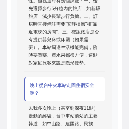
性。但挑選時有幾個訣竅：一、優
先選擇步行5分鐘內的旅店，如新驛
旅店，減少長輩步行負擔。二、訂
房時直接備註需要“安靜樓層”和“靠
近電梯的房間”。三、確認旅店是否
有提供嬰兒床或床圍（如果需
要）。車站周邊生活機能完備，臨
時要買藥、買水果都很方便，這點
對家庭旅客來說是隱形優勢。
晚上從台中火車站走回住宿安全
嗎？
以我多次晚上（甚至到深夜11點）
走動的經驗，台中車站前站的主要
幹道，如中山路、建國路、民族