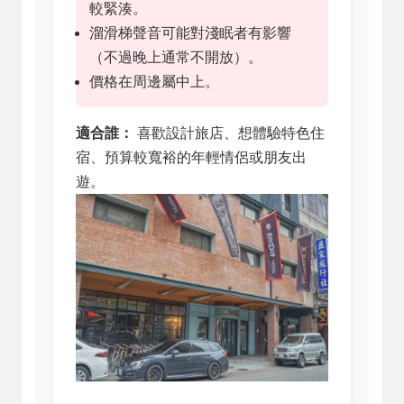
較緊湊。
溜滑梯聲音可能對淺眠者有影響
（不過晚上通常不開放）。
價格在周邊屬中上。
適合誰：
喜歡設計旅店、想體驗特色住
宿、預算較寬裕的年輕情侶或朋友出
遊。