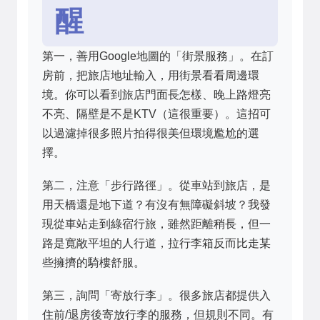
醒
第一，善用Google地圖的「街景服務」。在訂
房前，把旅店地址輸入，用街景看看周邊環
境。你可以看到旅店門面長怎樣、晚上路燈亮
不亮、隔壁是不是KTV（這很重要）。這招可
以過濾掉很多照片拍得很美但環境尷尬的選
擇。
第二，注意「步行路徑」。從車站到旅店，是
用天橋還是地下道？有沒有無障礙斜坡？我發
現從車站走到綠宿行旅，雖然距離稍長，但一
路是寬敞平坦的人行道，拉行李箱反而比走某
些擁擠的騎樓舒服。
第三，詢問「寄放行李」。很多旅店都提供入
住前/退房後寄放行李的服務，但規則不同。有