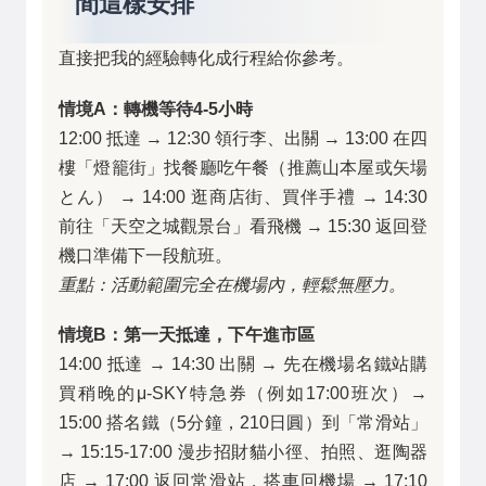
間這樣安排
直接把我的經驗轉化成行程給你參考。
情境A：轉機等待4-5小時
12:00 抵達 → 12:30 領行李、出關 → 13:00 在四
樓「燈籠街」找餐廳吃午餐（推薦山本屋或矢場
とん） → 14:00 逛商店街、買伴手禮 → 14:30
前往「天空之城觀景台」看飛機 → 15:30 返回登
機口準備下一段航班。
重點：活動範圍完全在機場內，輕鬆無壓力。
情境B：第一天抵達，下午進市區
14:00 抵達 → 14:30 出關 → 先在機場名鐵站購
買稍晚的μ-SKY特急券（例如17:00班次）→
15:00 搭名鐵（5分鐘，210日圓）到「常滑站」
→ 15:15-17:00 漫步招財貓小徑、拍照、逛陶器
店 → 17:00 返回常滑站，搭車回機場 → 17:10