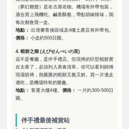
（夢幻雞翅）是名古屋名物。機場有外帶包裝，
適合買上飛機吃。鹹香酥脆，帶點胡椒辣味，我
每次都會買一盒。
地點：
出境審查後區域及4樓土產店有外帶包。
價格：
小盒約500日圓。
4. 蝦餅之鄉 (えびせんべいの里)
這不是餐廳，是伴手禮店。但現烤的巨型蝦餅實
在太香了，必須列入美食清單。你可以看到師傅
現場烘烤，熱騰騰的蝦餅又脆又鮮。買一片邊走
邊吃，是機場特有的樂趣。
地點：
客運大樓4樓。
價格：
一片約300-500日
圓。
伴手禮最後補貨站