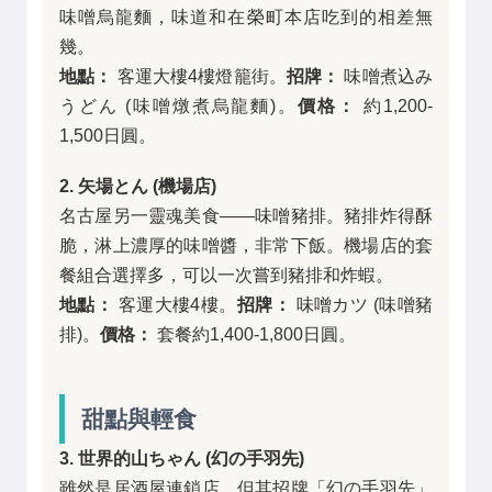
味噌烏龍麵，味道和在榮町本店吃到的相差無
幾。
地點：
客運大樓4樓燈籠街。
招牌：
味噌煮込み
うどん (味噌燉煮烏龍麵)。
價格：
約1,200-
1,500日圓。
2. 矢場とん (機場店)
名古屋另一靈魂美食——味噌豬排。豬排炸得酥
脆，淋上濃厚的味噌醬，非常下飯。機場店的套
餐組合選擇多，可以一次嘗到豬排和炸蝦。
地點：
客運大樓4樓。
招牌：
味噌カツ (味噌豬
排)。
價格：
套餐約1,400-1,800日圓。
甜點與輕食
3. 世界的山ちゃん (幻の手羽先)
雖然是居酒屋連鎖店，但其招牌「幻の手羽先」