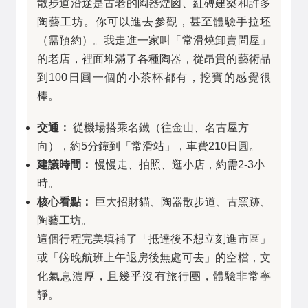
散步道沿途是古老的陶器煙囪、紅磚建築和許多
陶藝工坊。你可以進去參觀，甚至體驗手拉坯
（需預約）。我走進一家叫「常滑燒卸賣問屋」
的老店，裡面堆滿了各種陶器，從昂貴的藝術品
到100日圓一個的小茶杯都有，挖寶的感覺很
棒。
交通：
從機場搭乘名鐵（往金山、名古屋方
向），約5分鐘到「常滑站」，車費210日圓。
建議時間：
慢慢走、拍照、逛小店，約需2-3小
時。
核心看點：
巨大招財貓、陶器散步道、古窯跡、
陶藝工坊。
這個行程完美填補了「抵達後不想立刻進市區」
或「傍晚航班上午退房後無處可去」的空檔，文
化氣息濃厚，且幾乎沒有旅行團，體驗非常寧
靜。