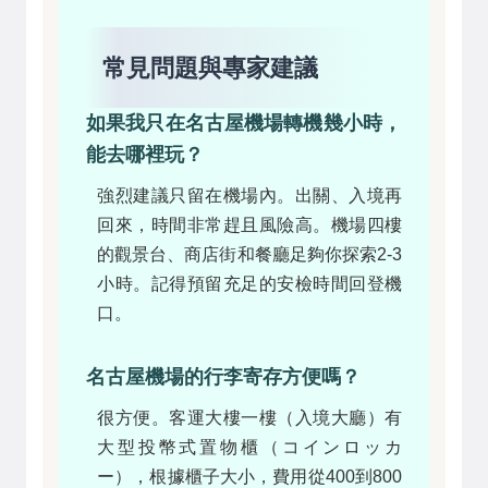
常見問題與專家建議
如果我只在名古屋機場轉機幾小時，
能去哪裡玩？
強烈建議只留在機場內。出關、入境再
回來，時間非常趕且風險高。機場四樓
的觀景台、商店街和餐廳足夠你探索2-3
小時。記得預留充足的安檢時間回登機
口。
名古屋機場的行李寄存方便嗎？
很方便。客運大樓一樓（入境大廳）有
大型投幣式置物櫃（コインロッカ
ー），根據櫃子大小，費用從400到800