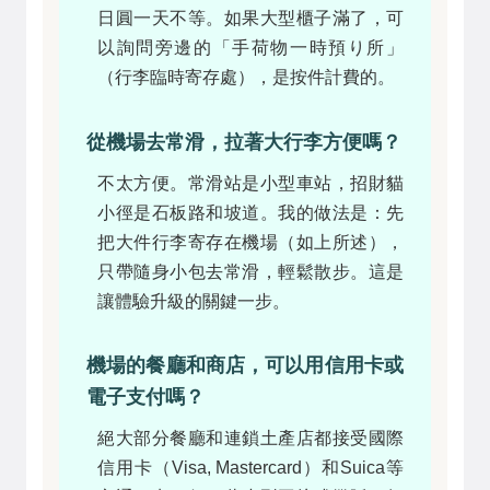
日圓一天不等。如果大型櫃子滿了，可
以詢問旁邊的「手荷物一時預り所」
（行李臨時寄存處），是按件計費的。
從機場去常滑，拉著大行李方便嗎？
不太方便。常滑站是小型車站，招財貓
小徑是石板路和坡道。我的做法是：先
把大件行李寄存在機場（如上所述），
只帶隨身小包去常滑，輕鬆散步。這是
讓體驗升級的關鍵一步。
機場的餐廳和商店，可以用信用卡或
電子支付嗎？
絕大部分餐廳和連鎖土產店都接受國際
信用卡（Visa, Mastercard）和Suica等