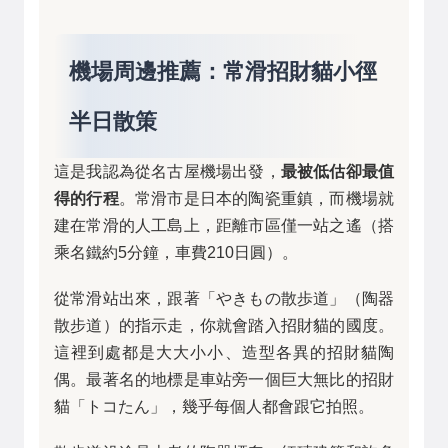
機場周邊推薦：常滑招財貓小徑
半日散策
這是我認為從名古屋機場出發，
最被低估卻最值
得的行程
。常滑市是日本的陶瓷重鎮，而機場就
建在常滑的人工島上，距離市區僅一站之遙（搭
乘名鐵約5分鐘，車費210日圓）。
從常滑站出來，跟著「やきもの散歩道」（陶器
散步道）的指示走，你就會踏入招財貓的國度。
這裡到處都是大大小小、造型各異的招財貓陶
偶。最著名的地標是車站旁一個巨大無比的招財
貓「トコたん」，幾乎每個人都會跟它拍照。