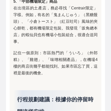
5. 「中部機場限定」商品
在出境區的土產店，務必尋找「Centrair限定」
字樣。例如，有名的「鬼まんじゅう」（黑糖饅
頭）、「小倉トースト」（紅豆吐司）風味的夾
心餅乾，都有機場限定包裝。我發現「坂角總本
店」的蝦仙貝也有機場小包裝組合，很適合送同
事。
記住一個原則：市區熱門的「ういろ」（外郎
糕）、「雞翅」、「味噌相關產品」，在機場4
樓的商店街幾乎都能找到。如果市區忘了買，這
裡是最後的機會。
行程規劃建議：根據你的停留時