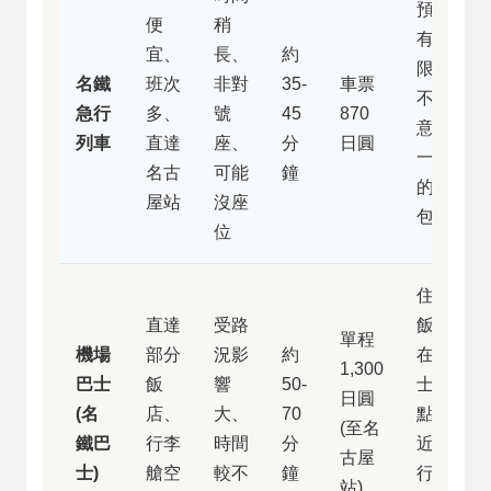
預算
便
稍
有
宜、
長、
約
限、
名鐵
班次
非對
35-
車票
不介
急行
多、
號
45
870
意站
列車
直達
座、
分
日圓
一下
名古
可能
鐘
的背
屋站
沒座
包客
位
住宿
直達
受路
飯店
單程
機場
部分
況影
約
在巴
1,300
巴士
飯
響
50-
士站
日圓
(名
店、
大、
70
點附
(至名
鐵巴
行李
時間
分
近、
古屋
士)
艙空
較不
鐘
行李
站)