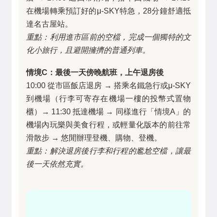
在機場轉乘預訂好的μ-SKY特急，28分鐘舒適抵
達名古屋站。
重點：利用進市區前的空檔，完成一個獨特的文
化小旅行，且避開擁擠的普通列車。
情境C：最後一天傍晚航班，上午退房後
10:00 從市區飯店退房 → 搭乘名鐵急行或μ-SKY
到機場（行李可寄存在機場一樓的投幣式置物
櫃）→ 11:30 抵達機場 → 同樣進行「情境A」的
機場內玩樂與美食行程，或輕量化版本的前往常
滑散步 → 悠閒辦理登機、購物、登機。
重點：解決退房後行李和行程的尷尬空檔，讓最
後一天依然充實。