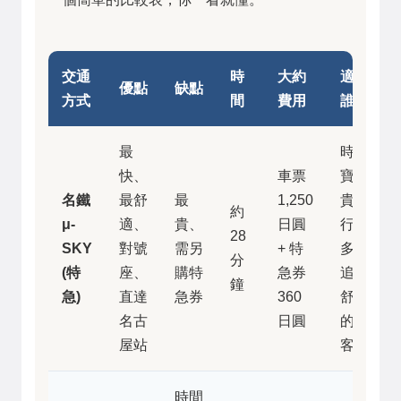
交通
時
大約
適合
優點
缺點
方式
間
費用
誰
最
時間
快、
車票
寶
名鐵
最舒
最
1,250
貴、
約
μ-
適、
貴、
日圓
行李
28
SKY
對號
需另
+ 特
多、
分
(特
座、
購特
急券
追求
鐘
急)
直達
急券
360
舒適
名古
日圓
的旅
屋站
客
時間