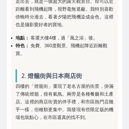
走出去，就是一個超大的露天觀景台。你可以近
距離看到飛機起降，視野毫無遮蔽。我特別喜歡
傍晚時分過去，看著夕陽把飛機染成金色。這裡
也是攝影愛好者的寶地。
地點：
客運大樓4樓，過「風之浴」後。
特色：
免費、360度觀景、飛機起降近距離觀
賞。
2. 燈籠街與日本商店街
四樓的「燈籠街」重現了老名古屋的街景，掛滿
了傳統燈籠，很有氣氛。兩旁是各種餐廳和土產
店。這裡的商店街賣的伴手禮，和市區熱門店幾
乎一樣，但種類更集中。我發現有些限定版的機
場包裝點心，在市區還真的找不到。