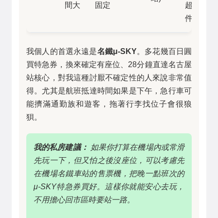
間大
固定
超大
件者
我個人的首選永遠是
名鐵μ-SKY
。多花幾百日圓
買特急券，換來確定有座位、28分鐘直達名古屋
站核心，對我這種討厭不確定性的人來說非常值
得。尤其是航班抵達時間如果是下午，急行車可
能擠滿通勤族和遊客，拖著行李找位子會很狼
狽。
我的私房建議：
如果你打算在機場內或常滑
先玩一下，但又怕之後沒座位，可以考慮先
在機場名鐵車站的售票機，把晚一點班次的
μ-SKY特急券買好。這樣你就能安心去玩，
不用擔心回市區時要站一路。