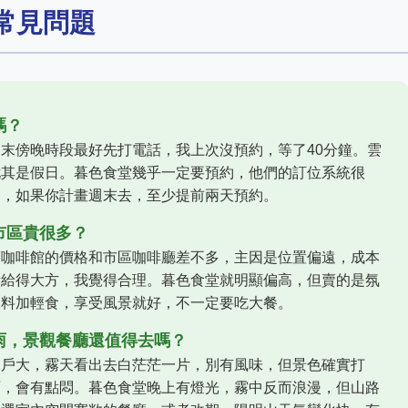
常見問題
嗎？
末傍晚時段最好先打電話，我上次沒預約，等了40分鐘。雲
尤其是假日。暮色食堂幾乎一定要預約，他們的訂位系統很
是，如果你計畫週末去，至少提前兩天預約。
市區貴很多？
頂咖啡館的價格和市區咖啡廳差不多，主因是位置偏遠，成本
量給得大方，我覺得合理。暮色食堂就明顯偏高，但賣的是氛
飲料加輕食，享受風景就好，不一定要吃大餐。
雨，景觀餐廳還值得去嗎？
窗戶大，霧天看出去白茫茫一片，別有風味，但景色確實打
面，會有點悶。暮色食堂晚上有燈光，霧中反而浪漫，但山路