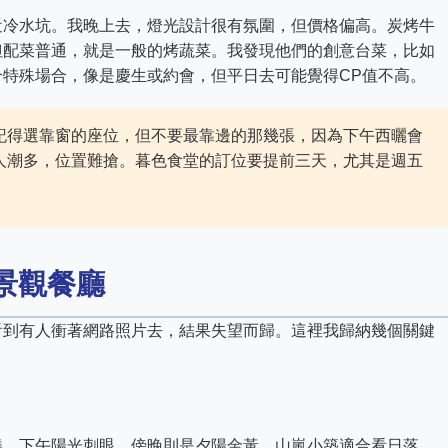
近冷水坑。我晚上去，燈光設計很有氛圍，但價格偏高。炭烤牛
但配菜普通，就是一般的烤蔬菜。我發現他們的創意台菜，比如
特殊場合，像是慶生或約會，但平日去可能覺得CP值不高。
記得選靠窗的座位，但不要最靠邊的那幾張，因為下午西曬會
人潮多，位置難搶。暮色食堂的訂位要提前三天，尤其是週五
景觀餐廳
看到有人衝著網路照片去，結果失望而歸。這裡我歸納幾個關鍵
繞，下午陽光刺眼，傍晚則是夕陽金黃。山嵐小築適合看日落，