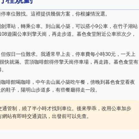
但停車位難找。這裡提供幾個方案，你根據情況選。
到劍潭站，轉乘公車。到山嵐小築，可以搭小9公車，在竹子湖站
108遊園公車到擎天崗，再走步道。暮色食堂附近公車班次少，
但假日一位難求。我通常早上去，停車費每小時30元，一天上
但很快就滿。雲頂咖啡館得停擎天崗停車場，再走路。暮色食堂有
得。
頂咖啡館喝咖啡，中午去山嵐小築吃午餐，傍晚到暮色食堂看夜
走的鞋子，陽明山步道多，有些餐廳得走一段。
交通管制，繞了半小時才找到車位。後來學乖，改用公車加步
方網站有即時交通資訊，出發前可以先查。