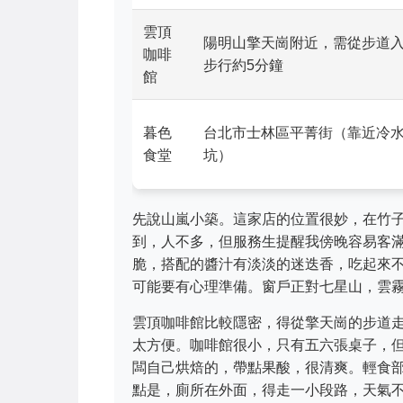
雲頂
陽明山擎天崗附近，需從步道
咖啡
步行約5分鐘
館
暮色
台北市士林區平菁街（靠近冷
食堂
坑）
先說山嵐小築。這家店的位置很妙，在竹
到，人不多，但服務生提醒我傍晚容易客
脆，搭配的醬汁有淡淡的迷迭香，吃起來不
可能要有心理準備。窗戶正對七星山，雲
雲頂咖啡館比較隱密，得從擎天崗的步道
太方便。咖啡館很小，只有五六張桌子，
闆自己烘焙的，帶點果酸，很清爽。輕食
點是，廁所在外面，得走一小段路，天氣