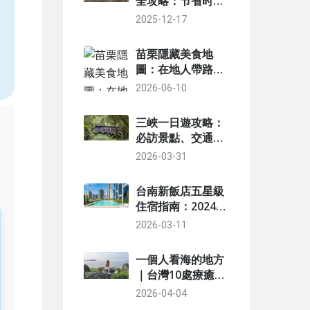
全攻略：节省时间
技巧与最佳时段分
2025-12-17
，
析
苗栗隱藏美食地
圖：在地人帶路，
挖掘山城裡的巷弄
2026-06-10
好味道
三峽一日遊攻略：
必訪景點、交通路
線與行程規劃全解
2026-03-31
析
台南新飯店五星級
住宿指南：2024頂
級選擇與避坑建議
2026-03-11
一個人看海的地方
｜台灣10處療癒海
景推薦，享受孤獨
2026-04-04
也安放情緒