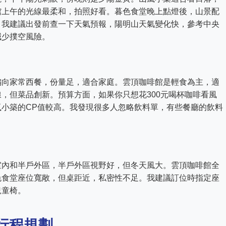
館上午的光線最柔和，拍照好看。暮色食堂晚上點燈後，山景配
。我建議出發前查一下天氣預報，陽明山天氣變化快，參考中央
減少撲空風險。
偏向家常西餐，份量足，適合家庭。雲頂咖啡館是輕食為主，適
，但菜品創新。預算方面，如果你只想花300元喝杯咖啡看風
小築的CP值較高。我發現很多人忽略飲料單，有些餐廳的飲料
室內和半戶外區，半戶外區視野好，但冬天風大。雲頂咖啡館全
色食堂座位寬敞，但桌距近，私密性不足。我建議訂位時指定座
兒童椅。
行程規劃