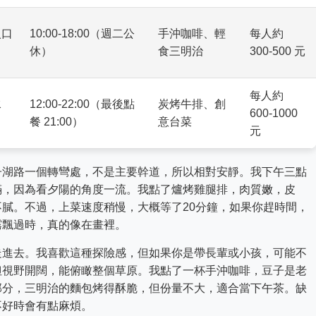
入口
10:00-18:00（週二公
手沖咖啡、輕
每人約
休）
食三明治
300-500 元
每人約
水
12:00-22:00（最後點
炭烤牛排、創
600-1000
餐 21:00）
意台菜
元
子湖路一個轉彎處，不是主要幹道，所以相對安靜。我下午三點
滿，因為看夕陽的角度一流。我點了爐烤雞腿排，肉質嫩，皮
膩。不過，上菜速度稍慢，大概等了20分鐘，如果你趕時間，
霧飄過時，真的像在畫裡。
走進去。我喜歡這種探險感，但如果你是帶長輩或小孩，可能不
但視野開闊，能俯瞰整個草原。我點了一杯手沖咖啡，豆子是老
部分，三明治的麵包烤得酥脆，但份量不大，適合當下午茶。缺
不好時會有點麻煩。