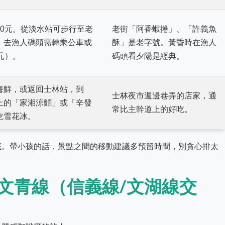
80元。從淡水站可步行至老
老街「阿香蝦捲」、「許義魚
。去漁人碼頭需轉乘公車或
酥」是老字號。黃昏時在漁人
元）。
碼頭看夕陽是經典。
海鮮，或返回士林站，到
士林夜市週邊巷弄的店家，通
上的「家湘涼麵」或「辛發
常比主幹道上的好吃。
吃雪花冰。
底。帶小孩的話，景點之間的移動建議多預留時間，別貪心排太
文青線（信義線/文湖線交