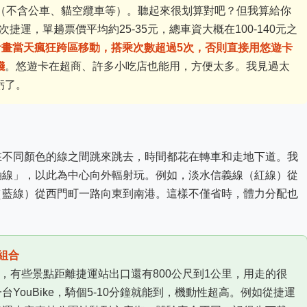
運（不含公車、貓空纜車等）。聽起來很划算對吧？但我算給你
捷運，單趟票價平均約25-35元，總車資大概在100-140元之
計畫當天瘋狂跨區移動，搭乘次數超過5次，否則直接用悠遊卡
錢
。悠遊卡在超商、許多小吃店也能用，方便太多。我見過太
虧了。
」
在不同顏色的線之間跳來跳去，時間都花在轉車和走地下道。我
軸線」，以此為中心向外輻射玩。例如，淡水信義線（紅線）從
（藍線）從西門町一路向東到南港。這樣不僅省時，體力分配也
」組合
密集，有些景點距離捷運站出口還有800公尺到1公里，用走的很
YouBike，騎個5-10分鐘就能到，機動性超高。例如從捷運