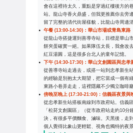
會在這裡待太久，重點是穿過紅樓後方的
站。龍山寺香火鼎盛，但我更推薦你去旁
留了完整的清代街屋樣貌，比龍山寺周邊
午餐 (13:00-14:30)：華山市場或青島東路
從龍山寺搭捷運到善導寺站，目標是華山
餅夾蛋確實一絕。如果隊伍太長，我會改
紅豆湯圓，這是很多台北人的童年記憶。
下午 (14:30-17:30)：華山文創園區與忠
從善導寺站走過去，或搭一站到忠孝新生
的經驗是別抱太大期望，把它當成一個有
東路小巷弄走走，這裡隱藏不少獨立咖啡
傍晚至晚上 (17:30-21:00)：信義區夜景
從忠孝新生站搭板南線到市政府站。信義
「松菸文創園區」（從市政府站走約10分
決，有很多平價麵食、滷味。天黑後，走到
個人覺得比象山更輕鬆、視角也獨特的夜