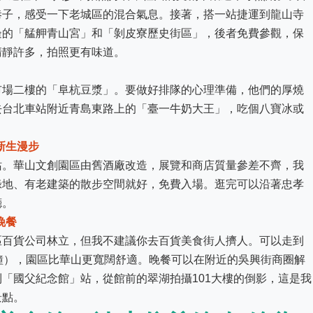
巷子，感受一下老城區的混合氣息。接著，搭一站捷運到龍山寺
邊的「艋舺青山宮」和「剝皮寮歷史街區」，後者免費參觀，保
清靜許多，拍照更有味道。
市場二樓的「阜杭豆漿」。要做好排隊的心理準備，他們的厚燒
去台北車站附近青島東路上的「臺一牛奶大王」，吃個八寶冰或
孝新生漫步
站。華山文創園區由舊酒廠改造，展覽和商店質量參差不齊，我
綠地、有老建築的散步空間就好，免費入場。逛完可以沿著忠孝
廳。
與晚餐
區百貨公司林立，但我不建議你去百貨美食街人擠人。可以走到
鐘），園區比華山更寬闊舒適。晚餐可以在附近的吳興街商圈解
「國父紀念館」站，從館前的翠湖拍攝101大樓的倒影，這是我
景點。