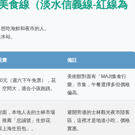
美食線（淡水信義線-紅線為
、想吃海鮮和夜市的人。
淡水站。
花費
備註
美術館對面有「MAJI集食行
30元（週六下午免票），花
樂」市集，午餐選擇多但價格
。空間大，適合小孩跑跳。
偏高。
對面，本地人去的士林市場
避開旁邊的士林觀光夜市陸客
。推薦「忠誠號」生炒花
區，這裡才是地道小吃，價格
原上海生煎包」。
實惠。