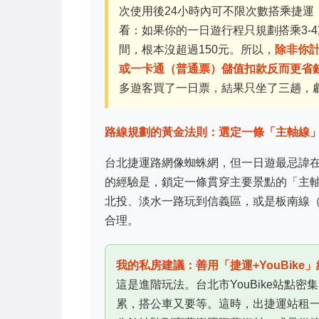
次使用後24小時內可不限次數搭乘捷
看：如果你的一日遊行程只規劃搭乘3-4次
間，根本沒超過150元。所以，
除非你
或一卡通（普通票）儲值扣款反而更省
多遊客買了一日票，結果只坐了三趟，
路線規劃的黃金法則：選定一條「主軸線
台北捷運路網像蜘蛛網，但一日遊最忌諱
的經驗是，鎖定一條貫穿主要景點的「主
北投、淡水一路玩到信義區，或是板南線
合理。
我的私房建議：善用「捷運+YouBike
這是進階玩法。台北市YouBike站點
累，搭公車又要等。這時，出捷運站租一台