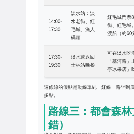
淡水站：淡
紅毛城門票
14:00-
水老街、紅
街、紅毛城
17:30
毛城、漁人
渡船（約60
碼頭
可在淡水吃
17:30-
淡水或返回
「基河路」
19:30
士林站晚餐
亭冰果店」
這條線的優點是動線單純，紅線一路坐到
多點。
路線三：都會森林
錯）