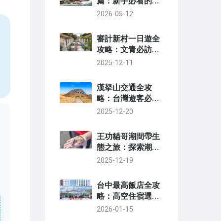
薦：新手必看的省
錢避坑指南
2026-05-12
審計新村一日遊全
，
攻略：文青必訪景
點、美食推薦與行
2025-12-11
程規劃
漢拏山交通全攻
略：台灣遊客必看
省錢與便利指南
2025-12-20
王功貓哥潮間帶生
態之旅：探索潮間
帶奧秘的完整指南
2025-12-19
與親子旅遊首選
台中最高飯店全攻
略：高空住宿選
擇、排行榜與實用
2026-01-15
建議