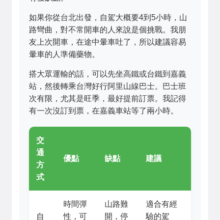
如果你從台北出發，自駕大概要4到5小時，山
路彎曲，對不常開車的人來說是個挑戰。我朋
友上次開車，在途中暈車吐了，所以建議容易
暈車的人準備藥物。
搭大眾運輸的話，可以先坐高鐵或台鐵到嘉義
站，然後轉乘台灣好行阿里山線巴士。巴士班
次有限，尤其是旺季，最好提前訂票。我記得
有一次沒訂到票，在嘉義車站等了兩小時。
交
通
優點
缺點
建議
方
式
時間彈
山路難
適合有經
自
性，可
開，停
驗的駕