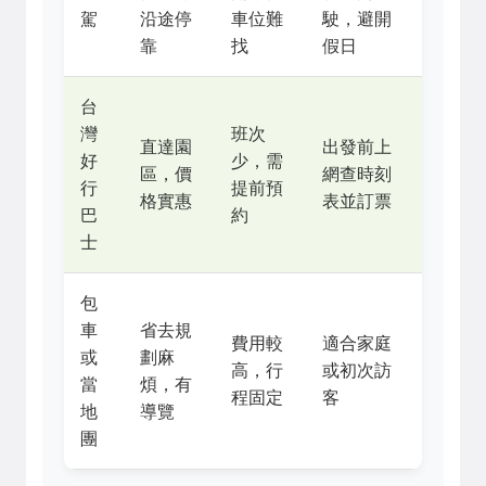
駕
沿途停
車位難
駛，避開
靠
找
假日
台
灣
班次
直達園
出發前上
好
少，需
區，價
網查時刻
行
提前預
格實惠
表並訂票
巴
約
士
包
車
省去規
費用較
適合家庭
或
劃麻
高，行
或初次訪
當
煩，有
程固定
客
地
導覽
團