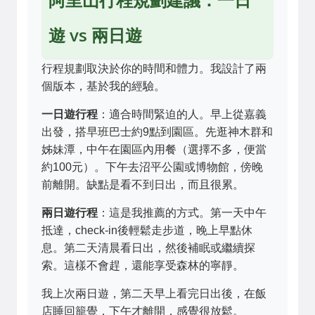
遊 vs 兩日遊
行程規劃取決於你的時間和體力。我設計了兩
個版本，基於我的經驗。
一日遊行程
：適合時間緊迫的人。早上從嘉義
出發，搭早班巴士約9點到園區。先逛神木群和
姊妹潭，中午在園區內用餐（選擇不多，便當
約100元）。下午去沼平公園或博物館，傍晚
前離開。缺點是看不到日出，而且很累。
兩日遊行程
：這是我推薦的方式。第一天中午
抵達，check-in後輕鬆走步道，晚上早點休
息。第二天清晨看日出，然後補眠或繼續探
索。這樣不會趕，還能享受森林的寧靜。
我上次兩日遊，第二天早上看完日出後，在飯
店睡回籠覺，下午才離開，感覺很放鬆。