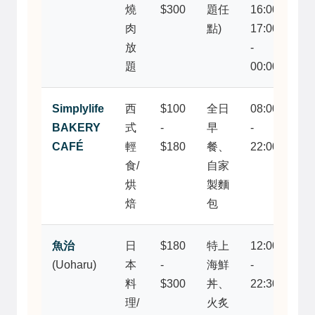
燒
$300
題任
16:00;
天
肉
點)
17:00
堂
放
-
選
題
00:00
多
Simplylife
西
$100
全日
08:00
早
BAKERY
式
-
早
-
或
CAFÉ
輕
$180
餐、
22:00
午
食/
自家
好
烘
製麵
處
焙
包
魚治
日
$180
特上
12:00
魚
(Uoharu)
本
-
海鮮
-
新
料
$300
丼、
22:30
鮮
理/
火炙
丼