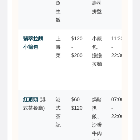
魚
壽司
料
生
拼盤
飯
翡翠拉麵
上
$120
小籠
11:30
水
小籠包
海
-
包、
-
穩
菜
$200
擔擔
22:30
定
拉麵
分
多
方
紅蔥頭
(港
港
$60 -
焗豬
07:00
地
式茶餐廳)
式
$120
扒
-
平
茶
飯、
22:00
選
記
沙嗲
擇
牛肉
早