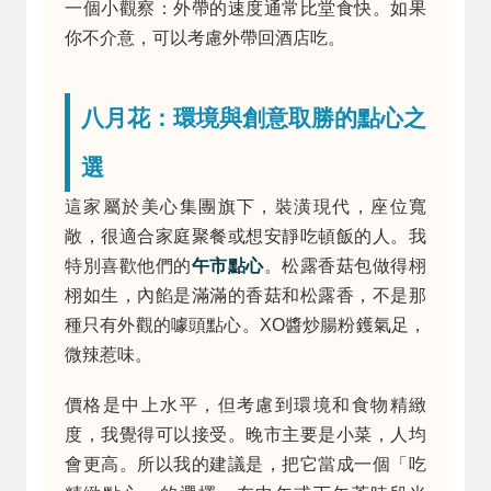
一個小觀察：外帶的速度通常比堂食快。如果
你不介意，可以考慮外帶回酒店吃。
八月花：環境與創意取勝的點心之
選
這家屬於美心集團旗下，裝潢現代，座位寬
敞，很適合家庭聚餐或想安靜吃頓飯的人。我
特別喜歡他們的
午市點心
。松露香菇包做得栩
栩如生，內餡是滿滿的香菇和松露香，不是那
種只有外觀的噱頭點心。XO醬炒腸粉鑊氣足，
微辣惹味。
價格是中上水平，但考慮到環境和食物精緻
度，我覺得可以接受。晚市主要是小菜，人均
會更高。所以我的建議是，把它當成一個「吃