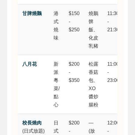
甘牌燒鵝
港
$150
燒鵝
11:30
米
式
-
髀
-
林
燒
$250
飯、
21:30
星
味
化皮
經
乳豬
排
八月花
新
$200
松露
11:00
環
派
-
香菇
-
較
粵
$350
包、
23:00
好
菜/
XO
點
點
醬炒
有
心
腸粉
意
校長燒肉
日
$200
—
12:00
大
(日式放題)
式
-
(放
-
量