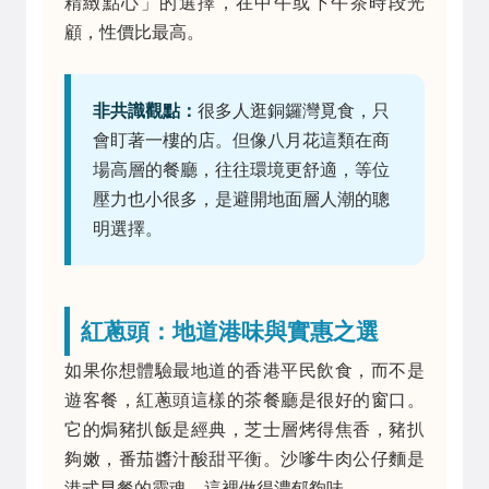
精緻點心」的選擇，在中午或下午茶時段光
顧，性價比最高。
非共識觀點：
很多人逛銅鑼灣覓食，只
會盯著一樓的店。但像八月花這類在商
場高層的餐廳，往往環境更舒適，等位
壓力也小很多，是避開地面層人潮的聰
明選擇。
紅蔥頭：地道港味與實惠之選
如果你想體驗最地道的香港平民飲食，而不是
遊客餐，紅蔥頭這樣的茶餐廳是很好的窗口。
它的焗豬扒飯是經典，芝士層烤得焦香，豬扒
夠嫩，番茄醬汁酸甜平衡。沙嗲牛肉公仔麵是
港式早餐的靈魂，這裡做得濃郁夠味。