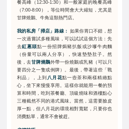
餐高峰（12:30-1:30）和一般家庭的晚餐高峰
（7:00-8:00），等位時間會大大縮短，尤其是
甘牌燒鵝、牛角這類熱門店。
我的私房「掃店」路線：
如果你胃口不錯，想
一次過嘗試多種風味，可以試試這個方法：先
去
紅蔥頭
點一份招牌焗豬扒飯或沙嗲牛肉麵
（份量可以兩人分享），快速墊墊肚子。然
後，去
甘牌燒鵝
外帶一份燒鵝或乳豬（可以只
要四分之一隻或例牌）。最後，帶著這些「戰
利品」，上到
八月花
點一壺茶和兩樣精緻點
心，坐下來慢慢享用。這樣你就能用一餐的預
算和時間，吃到茶餐廳、頂級燒味和酒樓點心
三種截然不同的港式風味。當然，這需要臉皮
厚一點，但八月花的環境相對寬鬆，只要你也
消費點單，通常不會被趕。