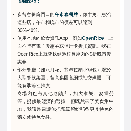
省錢技巧：
多留意餐廳門口的
午市套餐牌
，像牛角、魚治
這些店，午市和晚市的價差可以達到
30%-40%。
使用本地的飲食資訊App，例如
OpenRice
，上
面不時有電子優惠券或信用卡折扣資訊。我在
OpenRice上就曾找到過校長燒肉的9折晚市優
惠券。
部分餐廳（如八月花、翡翠拉麵小籠包）屬於
大型餐飲集團，留意集團官網或社交媒體，可
能有季節性推廣。
商場內也有其他連鎖店，如大家樂、麥當勞
等，提供最經濟的選擇，但既然來了美食集中
地，我還是建議你把預算留給那些更具特色的
獨立或特色食肆。