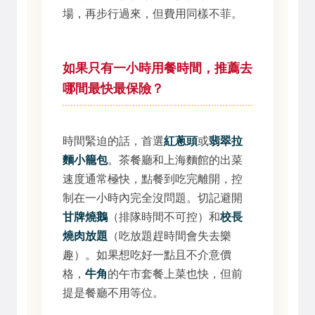
場，再步行過來，但費用同樣不菲。
如果只有一小時用餐時間，推薦去
哪間最快最保險？
時間緊迫的話，首選
紅蔥頭
或
翡翠拉
麵小籠包
。茶餐廳和上海麵館的出菜
速度通常極快，點餐到吃完離開，控
制在一小時內完全沒問題。切記避開
甘牌燒鵝
（排隊時間不可控）和
校長
燒肉放題
（吃放題趕時間會失去樂
趣）。如果想吃好一點且不介意價
格，
牛角
的午市套餐上菜也快，但前
提是餐廳不用等位。