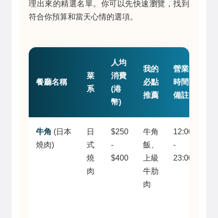
理出來的精選名單。你可以先快速瀏覽，找到
符合你預算和當天心情的選項。
人均
我的
營業
菜
消費
個
餐廳名稱
必點
時間
系
(港
短
推薦
備註
幣)
牛角
(日本
日
$250
牛角
12:00
品
燒肉)
式
-
飯、
-
穩
燒
$400
上級
23:00
之
肉
牛肋
選
肉
午
套
划