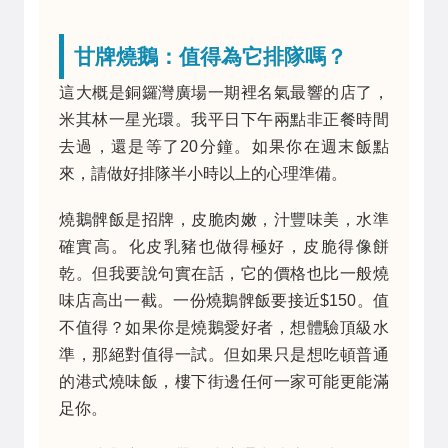
甘牌燒鵝：值得為它排隊嗎？
這大概是銅鑼灣廣場一期裡名氣最響的店了，
米其林一星光環。我平日下午兩點非正餐時間
去過，還是等了20分鐘。如果你在週末飯點
來，請做好排隊半小時以上的心理準備。
燒鵝髀飯是招牌，皮脆肉嫩，汁豐味美，水準
確實高。化皮乳豬也做得極好，皮脆得像餅
乾。但我要說句實在話，它的價格也比一般燒
味店高出一截。一份燒鵝髀飯要接近$150。值
不值得？如果你是燒鵝愛好者，想體驗頂級水
準，那絕對值得一試。但如果只是想吃頓普通
的港式燒味飯，樓下街邊任何一家可能更能滿
足你。