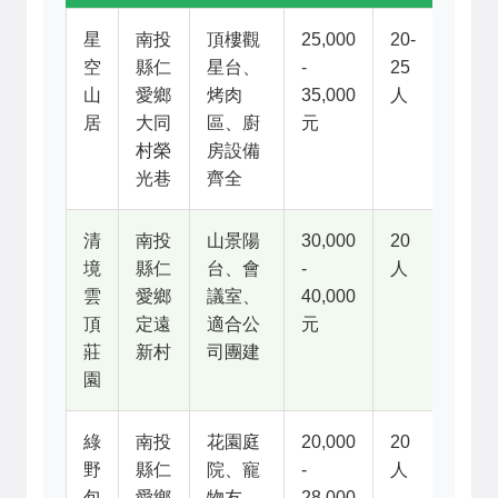
星
南投
頂樓觀
25,000
20-
空
縣仁
星台、
-
25
山
愛鄉
烤肉
35,000
人
居
大同
區、廚
元
村榮
房設備
光巷
齊全
清
南投
山景陽
30,000
20
境
縣仁
台、會
-
人
雲
愛鄉
議室、
40,000
頂
定遠
適合公
元
莊
新村
司團建
園
綠
南投
花園庭
20,000
20
野
縣仁
院、寵
-
人
包
愛鄉
物友
28,000