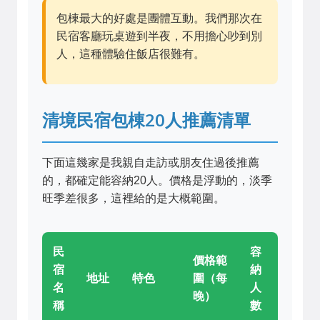
包棟最大的好處是團體互動。我們那次在
民宿客廳玩桌遊到半夜，不用擔心吵到別
人，這種體驗住飯店很難有。
清境民宿包棟20人推薦清單
下面這幾家是我親自走訪或朋友住過後推薦
的，都確定能容納20人。價格是浮動的，淡季
旺季差很多，這裡給的是大概範圍。
民
容
價格範
宿
納
地址
特色
圍（每
名
人
晚）
稱
數