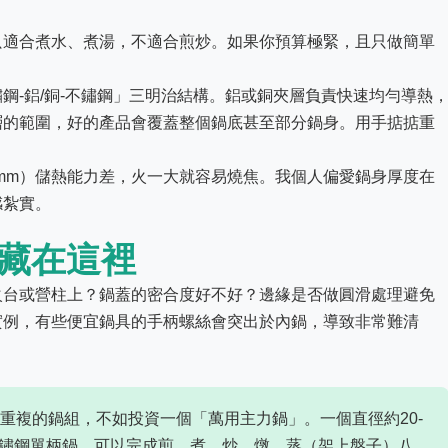
只適合煮水、煮湯，不適合煎炒。如果你預算極緊，且只做簡單
鋼-鋁/銅-不鏽鋼」三明治結構。鋁或銅夾層負責快速均勻導熱
層的範圍，好的產品會覆蓋整個鍋底甚至部分鍋身。用手掂掂重
8mm）儲熱能力差，火一大就容易燒焦。我個人偏愛鍋身厚度在
感紮實。
鬼藏在這裡
火台或營柱上？鍋蓋的密合度好不好？邊緣是否做圓滑處理避免
實例，有些便宜鍋具的手柄螺絲會突出於內鍋，導致非常難清
重複的鍋組，不如投資一個「萬用主力鍋」。一個直徑約20-
不鏽鋼單柄鍋，可以完成煎、煮、炒、燉、蒸（架上盤子）八