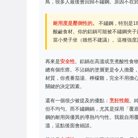
鳥，很多人最後會回歸不鏽鋼。原因不在
耐用度是壓倒性的。
不鏽鋼，特別是18
酸鹼食材。你的鋁鍋可能被不鏽鋼夾子
當小凳子坐（雖然不建議）。這種強度
再來是
安全性
。鋁鍋在高溫或烹煮酸性食
總有個疙瘩。不沾鍋的塗層更是令人擔憂
材質，你煮番茄湯、檸檬雞，完全不用擔
關鍵的決定因素。
還有一個很少被提及的優點：
烹飪性能
。
但不均勻。而不鏽鋼鍋，尤其是採用「覆
鋼的耐用與優異的導熱均勻性。我親自用
溫，這點後面會細談。