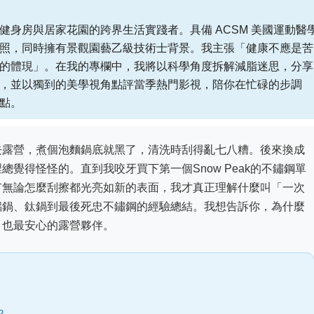
健身房與居家花園的跨界生活實踐者。具備 ACSM 美國運動醫
照，同時擁有景觀園藝乙級技術士背景。我主張「健康不應是苦
的體現」。在我的專欄中，我將以科學角度拆解減脂迷思，分享
，並以獨到的美學視角點評當季熱門影視，陪你在忙碌的步調
點。
去露營，煮個泡麵鍋底就黑了，清洗時刮得亂七八糟。後來換成
覺得怪怪的。直到我咬牙買下第一個Snow Peak的不鏽鋼單
有無論怎麼刮擦都光亮如新的表面，我才真正理解什麼叫「一次
鋁鍋、鈦鍋到最後死忠不鏽鋼的經驗總結。我想告訴你，為什麼
、也最安心的露營夥伴。
？