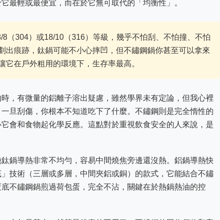
於它最輕或最便宜，而在於它無可取代的「均衡性」。
/8（304）或18/10（316）等級，幾乎不怕刮、不怕撞、不怕
劃出痕跡，鈦鍋可能不小心摔凹，但不鏽鋼鍋你甚至可以拿來
讓它在戶外粗用的環境下，生存率最高。
物時，有微量的鋁離子溶出疑慮，雖然學界未有定論，但我心裡
，一旦刮傷，你根本不知道吃下了什麼。不鏽鋼則是完全惰性的
心它會和食物起化學反應。這點對於重視飲食安全的人來說，是
純鈦鍋導熱非常不均勻，容易中間燒焦旁邊還沒熱。鋁鍋導熱快
底」技術（三層或多層，中間夾鋁或銅）的款式，它能結合不鏽
覆底不鏽鋼鍋煎過荷包蛋，完全不沾，關鍵在於熱鍋熱油的控