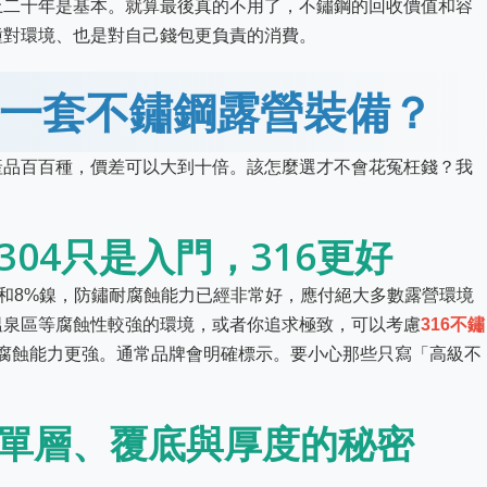
上二十年是基本。就算最後真的不用了，不鏽鋼的回收價值和容
種對環境、也是對自己錢包更負責的消費。
一套不鏽鋼露營裝備？
產品百百種，價差可以大到十倍。該怎麼選才不會花冤枉錢？我
304只是入門，316更好
鉻和8%鎳，防鏽耐腐蝕能力已經非常好，應付絕大多數露營環境
溫泉區等腐蝕性較強的環境，或者你追求極致，可以考慮
316不鏽
腐蝕能力更強。通常品牌會明確標示。要小心那些只寫「高級不
：單層、覆底與厚度的秘密