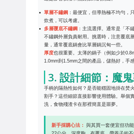
單層不鏽鋼
：最便宜，但導熱極不均勻，
炊煮，可以考慮。
多層覆底不鏽鋼
：主流選擇。通常是「不鏽
不鏽鋼外層負責耐用。挑選時，注意覆底
量，通常覆底鍋會比單層鍋沉甸一些。
厚度
也很重要。太薄的鍋子（例如少於0.
1.0mm到1.5mm之間的產品，儲熱好，手
3. 設計細節：魔
手柄的隔熱性如何？是否能穩固地掛在焚
割手？這些細節直接影響使用體驗。舉個
洗，食物殘渣卡在那裡簡直是噩夢。
新手採購心法：
與其買一套便宜但功能
22公分、深度夠、有覆底、帶蓋子的