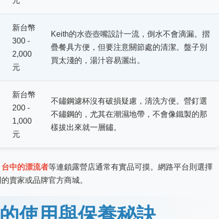
元
新台幣
Keith的水壺壺嘴設計一流，倒水不會滴漏。摺
300 -
疊餐具方便，但要注意關節處的清潔。盤子別
2,000
買太淺的，湯汁容易灑出。
元
新台幣
不鏽鋼濾杯沒有破損疑慮，清洗方便。營釘選
200 -
不鏽鋼的，尤其在潮濕地帶，不會像鐵製的那
1,000
樣拔出來就一層鏽。
元
、台中的漂流者
等連鎖露營店通常有實品可摸。網路平台則選擇
明的賣家或品牌官方商城。
的使用與保養秘訣