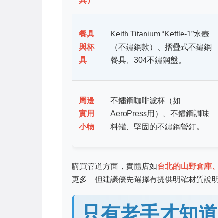
具）
餐具
Keith Titanium “Kettle-1”水壺
與杯
（不鏽鋼款）、摺疊式不鏽鋼
具
餐具、304不鏽鋼盤。
周邊
不鏽鋼咖啡濾杯（如
實用
AeroPress用）、不鏽鋼調味
小物
料罐、堅固的不鏽鋼營釘。
購買管道方面，實體店如
台北的山野倉庫
更多，但建議優先選擇有提供明確材質說
只有老手才知道