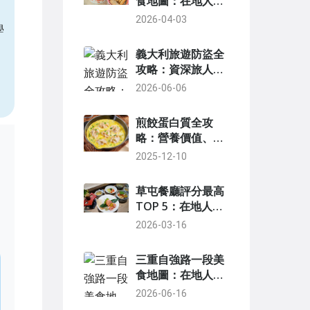
食地圖：在地人帶
路，從廟口小吃到
2026-04-03
學
老店全攻略
義大利旅遊防盜全
攻略：資深旅人的
實戰技巧與必備小
2026-06-06
物
煎餃蛋白質全攻
略：營養價值、健
康吃法與食譜大公
2025-12-10
開
草屯餐廳評分最高
TOP 5：在地人與
遊客一致推崇的美
2026-03-16
食清單
三重自強路一段美
食地圖：在地人帶
路，銅板價吃到飽
2026-06-16
的隱藏版指南