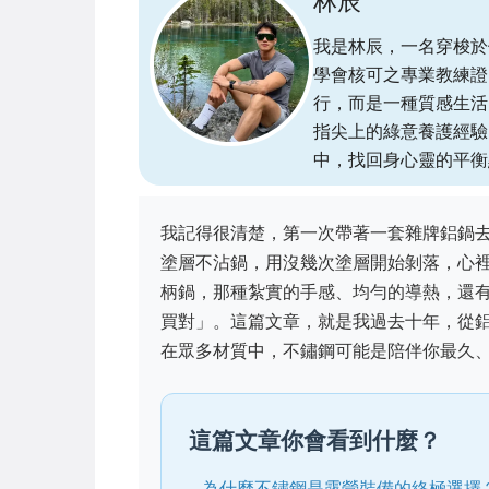
林辰
我是林辰，一名穿梭於
學會核可之專業教練證
行，而是一種質感生活
指尖上的綠意養護經驗
中，找回身心靈的平衡
我記得很清楚，第一次帶著一套雜牌鋁鍋
塗層不沾鍋，用沒幾次塗層開始剝落，心裡總
柄鍋，那種紮實的手感、均勻的導熱，還
買對」。這篇文章，就是我過去十年，從
在眾多材質中，不鏽鋼可能是陪伴你最久
這篇文章你會看到什麼？
為什麼不鏽鋼是露營裝備的終極選擇