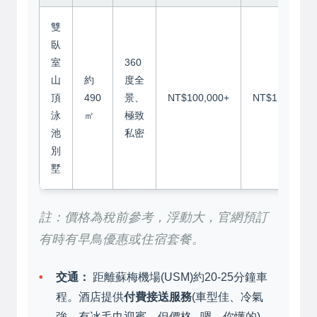
雙
臥
室
360
山
約
度全
頂
490
景、
NT$100,000+
NT$150,000+
泳
㎡
極致
池
私密
別
墅
註：價格為稅前參考，浮動大，官網預訂
有時有早鳥優惠或住宿套餐。
交通：
距離蘇梅機場(USM)約20-25分鐘車
程。酒店提供
付費接送服務
(車型佳、冷氣
強、有冰毛巾迎賓，但價格...嗯，你懂的)。