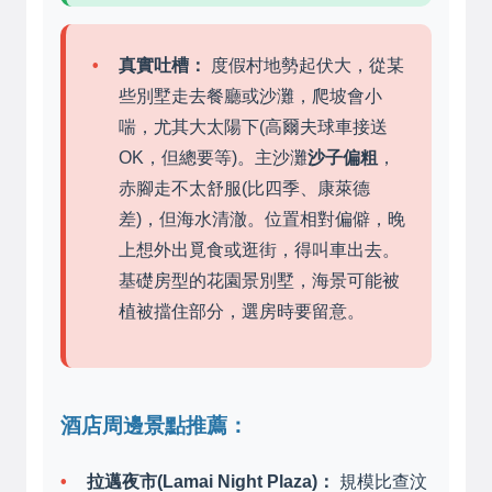
真實吐槽：
度假村地勢起伏大，從某
些別墅走去餐廳或沙灘，爬坡會小
喘，尤其大太陽下(高爾夫球車接送
OK，但總要等)。主沙灘
沙子偏粗
，
赤腳走不太舒服(比四季、康萊德
差)，但海水清澈。位置相對偏僻，晚
上想外出覓食或逛街，得叫車出去。
基礎房型的花園景別墅，海景可能被
植被擋住部分，選房時要留意。
酒店周邊景點推薦：
拉邁夜市(Lamai Night Plaza)：
規模比查汶