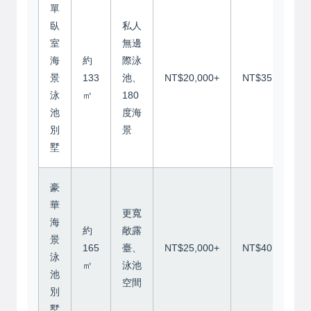
單
臥
私人
室
無邊
海
約
際泳
景
133
池、
NT$20,000+
NT$35,000+
泳
㎡
180
池
度海
別
景
墅
豪
華
更寬
海
約
敞露
景
165
臺、
NT$25,000+
NT$40,000+
泳
㎡
泳池
池
空間
別
墅