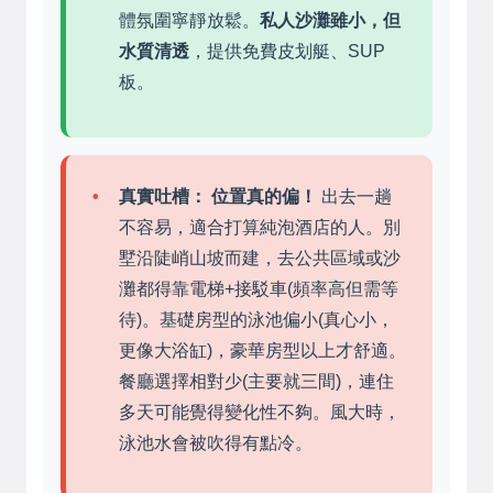
體氛圍寧靜放鬆。
私人沙灘雖小，但
水質清透
，提供免費皮划艇、SUP
板。
真實吐槽：
位置真的偏！
出去一趟
不容易，適合打算純泡酒店的人。別
墅沿陡峭山坡而建，去公共區域或沙
灘都得靠電梯+接駁車(頻率高但需等
待)。基礎房型的泳池偏小(真心小，
更像大浴缸)，豪華房型以上才舒適。
餐廳選擇相對少(主要就三間)，連住
多天可能覺得變化性不夠。風大時，
泳池水會被吹得有點冷。