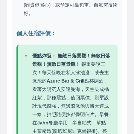
(雖貴但省心)，或預定可靠包車。自駕需技術
好。
個人住宿評價：
優點炸裂：
無敵日落景觀！無敵日落
景觀！無敵日落景觀！
很重要說三
次！每天傍晚在私人泳池邊，或去主
泳池的
Azure Bar & Grill
點杯調酒，
看著太陽沉入安達曼海，天空染成橘
紅紫，那種震撼，值回票價。別墅設
計現代感強，無邊際泳池與海天連成
一線，拍照隨便按都像明信片。早餐
在
Jahn
餐廳享用，半自助式，單點
主菜精緻(龍蝦班尼迪克蛋很推)。整