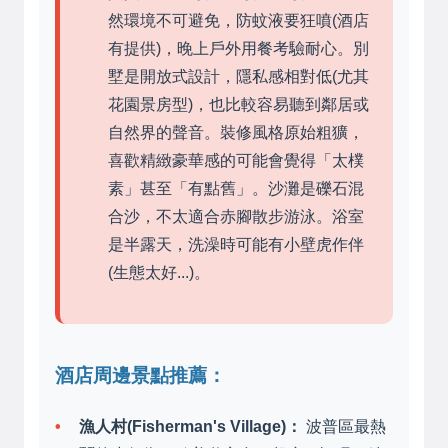
然環境不可避免，防蚊液要狂噴(酒店
有提供)，晚上戶外用餐考驗耐心。別
墅是開放式設計，隱私感相對低(尤其
花園景房型)，也比較容易聽到鄰居或
自然界的聲音。裝修風格原始粗獷，
喜歡精緻豪華感的可能會覺得「太樸
素」甚至「有點舊」。沙灘是礫石混
合沙，不太適合赤腳散步游泳。浴室
是半露天，洗澡時可能有小壁虎作伴
(生態太好...)。
酒店周邊景點推薦：
漁人村(Fisherman's Village)：
波普區最熱