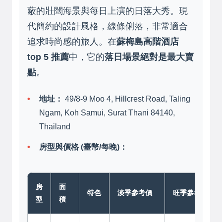
蔽的壯闊海景與每日上演的日落大秀。現
代簡約的設計風格，線條俐落，非常適合
追求時尚感的旅人。在
蘇梅島高階酒店
top 5 推薦
中，它的
落日場景絕對是最大賣
點
。
地址：
49/8-9 Moo 4, Hillcrest Road, Taling
Ngam, Koh Samui, Surat Thani 84140,
Thailand
房型與價格 (臺幣/每晚)：
房
面
特色
淡季參考價
旺季參考價
型
積