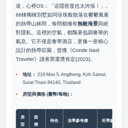
道，心裡OS：「這隱密度也太誇張！」。
68棟獨棟別墅如同珍珠般散落在鬱鬱蔥蔥
的熱帶山林間，每間都擁有
無敵海景
與絕
對隱私。這裡的空氣，都飄著低調奢華的
氣息。它不僅是奢華酒店，更像一座精心
設計的熱帶莊園，曾獲《Conde Nast
Traveler》讀者票選獎肯定(2023)。
地址：
219 Moo 5, Angthong, Koh Samui,
Surat Thani 84140, Thailand
房型與價格 (臺幣/每晚)：
房
面
特色
淡季參考價
旺季參考價
型
積