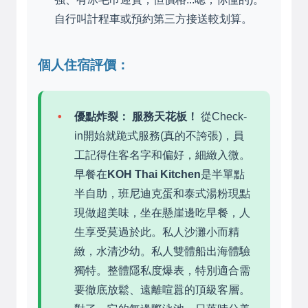
自行叫計程車或預約第三方接送較划算。
個人住宿評價：
優點炸裂：
服務天花板！
從Check-
in開始就跪式服務(真的不誇張)，員
工記得住客名字和偏好，細緻入微。
早餐在
KOH Thai Kitchen
是半單點
半自助，班尼迪克蛋和泰式湯粉現點
現做超美味，坐在懸崖邊吃早餐，人
生享受莫過於此。私人沙灘小而精
緻，水清沙幼。私人雙體船出海體驗
獨特。整體隱私度爆表，特別適合需
要徹底放鬆、遠離喧囂的頂級客層。