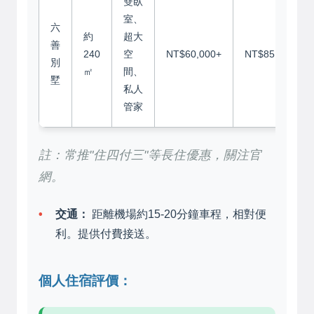
雙臥
室、
六
約
超大
善
240
空
NT$60,000+
NT$85,000+
別
㎡
間、
墅
私人
管家
註：常推"住四付三"等長住優惠，關注官
網。
交通：
距離機場約15-20分鐘車程，相對便
利。提供付費接送。
個人住宿評價：