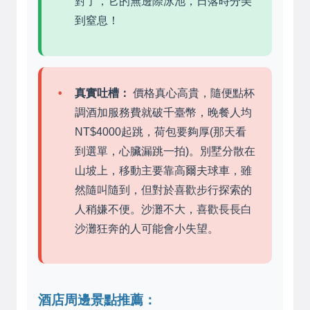
對了，它的無邊際泳池，日落時分美
到窒息！
真實吐槽：
價格真心高貴，隨便點杯
調酒加服務費就破千臺幣，晚餐人均
NT$4000起跳，荷包要夠厚(那天看
到選單，心臟漏跳一拍)。別墅分散在
山坡上，移動主要靠高爾夫球車，雖
然隨叫隨到，但對於喜歡步行探索的
人稍嫌不便。沙灘不大，喜歡長長白
沙灘狂奔的人可能會小失望。
酒店周邊景點推薦：