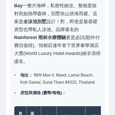
Bay
一整片海岬，私密性絕佳。整個度假
村宛如熱帶森林，別墅依山傍海而建。這
家是
全泳池別墅
設計！對，即使是最基礎
房型也帶私人泳池。品牌著名的
Rainforest 雨林水療體驗
更是必試(額外付
費但值得)。悅榕莊連年拿下世界奢華酒店
大獎(World Luxury Hotel Awards)絕非浪得
虛名。
地址：
99/9 Moo 4, Maret, Lamai Beach,
Koh Samui, Surat Thani 84310, Thailand
房型與價格 (臺幣/每晚)：
房
面