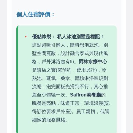
個人住宿評價：
優點炸裂：
私人泳池別墅是標配！
這點超吸引懶人，隨時想泡就泡。別
墅空間寬敞，設計融合泰式與現代風
格，戶外淋浴超有fu。
雨林水療中心
是鎮店之寶(需預約，費用另計)，冷
熱池、蒸氣、桑拿、體驗淋浴區規劃
流暢，泡完面板光滑到不行，真心推
薦至少體驗一次。
Saffron泰餐廳
的
晚餐是亮點，味道正宗，環境浪漫(記
得訂位要求戶外座)。員工親切，低調
細緻的服務風格。