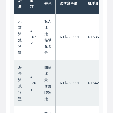
房
面
特色
淡季參考價
旺季參考價
型
積
天
私人
堂
泳
約
泳
池、
107
NT$22,000+
NT$35,000+
池
熱帶
㎡
別
花園
墅
景
海
開闊
景
海
約
泳
景、
120
NT$28,000+
NT$42,000+
池
無邊
㎡
別
際泳
墅
池