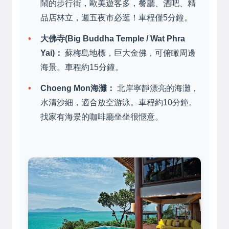
鬧的步行街，歐美遊客多，餐廳、酒吧、精
品店林立，週五夜市必逛！車程僅5分鐘。
大佛寺(Big Buddha Temple / Wat Phra
Yai)：
蘇梅島地標，巨大金佛，可俯瞰周邊
海景。車程約15分鐘。
Choeng Mon海灘：
北岸寧靜漂亮的海灘，
水清沙細，適合放空游泳。車程約10分鐘。
找家有海景的咖啡廳坐坐很愜意。