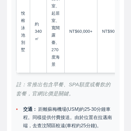
室、
悅
起居
榕
室、
約
泳
寬闊
340
NT$60,000+
NT$90,000+
池
露
㎡
別
臺、
墅
270
度海
景
註：常推出包含早餐、SPA額度或餐飲的
套餐，官網比價是關鍵。
交通：
距離蘇梅機場(USM)約25-30分鐘車
程。同樣提供付費接送。由於位置在拉邁南
端，去查汶鬧區較遠(車程約25分鐘)。