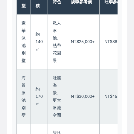
特色
淡季參考價
旺季參考價
型
積
豪
私人
華
泳
約
泳
池、
140
NT$25,000+
NT$38,000+
池
熱帶
㎡
別
花園
墅
景
海
壯麗
景
海
約
泳
景、
170
NT$30,000+
NT$45,000+
池
更大
㎡
別
泳池
墅
空間
雙臥