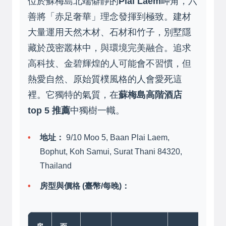
位於蘇梅島北端僻靜的
Plai Laem
岬角，六
善將「赤足奢華」理念發揮到極致。建材
大量運用天然木材、石材和竹子，別墅隱
藏於茂密叢林中，與環境完美融合。追求
高科技、金碧輝煌的人可能會不習慣，但
熱愛自然、原始質樸風格的人會愛死這
裡。它獨特的氣質，在
蘇梅島高階酒店
top 5 推薦
中獨樹一幟。
地址：
9/10 Moo 5, Baan Plai Laem,
Bophut, Koh Samui, Surat Thani 84320,
Thailand
房型與價格 (臺幣/每晚)：