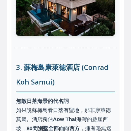
3. 蘇梅島康萊德酒店 (Conrad
Koh Samui)
無敵日落海景的代名詞
如果說蘇梅島看日落有聖地，那非康萊德
莫屬。酒店獨佔
Aow Thai
海灣的懸崖西
坡，
80間別墅全部面向西方
，擁有毫無遮