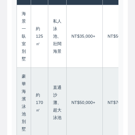
海
景
私人
一
約
泳
臥
125
池、
NT$35,000+
NT$50,000+
室
㎡
壯闊
別
海景
墅
豪
華
直通
海
約
沙
濱
170
灘、
NT$50,000+
NT$70,000+
泳
㎡
超大
池
泳池
別
墅