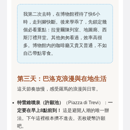
我第二次去時，在博物館裡待了快6小
時，走到腳快斷。後來學乖了，先鎖定幾
個必看重點：拉斐爾陳列室、地圖廊、西
斯汀禮拜堂。其他匆匆看過，效率高很
多。博物館內的咖啡廳又貴又普通，不如
自己帶點零食。
第三天：巴洛克浪漫與在地生活
這天節奏放慢，感受羅馬的浪漫與日常。
特雷維噴泉（許願池）
（Piazza di Trevi）：
一
定要在早上8點前到！
這是避開人潮的唯一辦
法。下午這裡根本擠不進去。丟枚硬幣許願
吧。