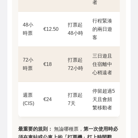
者
行程緊湊
48小
打票起
€12.50
的兩日遊
時票
48小時
客
三日遊且
72小
打票起
€18
住宿離中
時票
72小時
心稍遠者
停留超過5
週票
打票起
€24
天且會頻
(CIS)
7天
繁移動者
最重要的規則：
無論哪種票，
第一次使用時必
須在車站或公車上的「打票機」打上時間戳
，