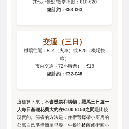
其他小景點/教堂捐獻：€10-€20
總計約：€53-€63
交通（三日）
機場往返：€14（火車）或 €28（機場快
線）
市內交通（72小時票）：€18
總計約：€32-€46
這樣算下來，
不含機票和購物，羅馬三日遊一
人每日基礎花費大約在€100-€150之間
是比較
現實的。節省的方法是：住宿選擇帶小廚房的
公寓自己準備簡單早餐、午餐吃披薩或街頭小