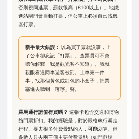
否則視同逃票，罰款很高（€100以上）。地鐵
進站閘門會自動打票，但公車上必須自己找機
器打票。
新手最大錯誤：
以為買了票就沒事，上
了公車卻忘記「打票」。查票員可不會
聽你解釋「我是觀光客不知道」。我就
親眼看過同車遊客被罰。上車第一件
事，找那個黃色或紅色的小盒子，把票
塞進去聽到「喀嚓」聲。
羅馬通行證值得買嗎？
這張卡包含交通和博物
館門票折扣。我的經驗是，對於嚴格執行暴走
行程、要去很多付費景點的人，
可能
划算。但
多數人只去兩三個主要付費景點（如鬥獸場、