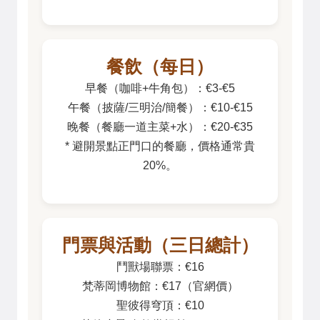
餐飲（每日）
早餐（咖啡+牛角包）：€3-€5
午餐（披薩/三明治/簡餐）：€10-€15
晚餐（餐廳一道主菜+水）：€20-€35
* 避開景點正門口的餐廳，價格通常貴
20%。
門票與活動（三日總計）
鬥獸場聯票：€16
梵蒂岡博物館：€17（官網價）
聖彼得穹頂：€10