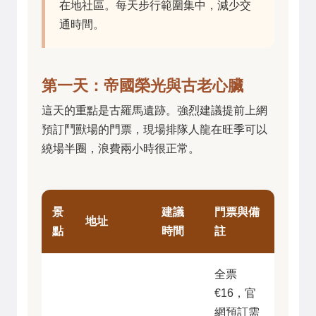
在地社區。每天步行範圍集中，減少交
通時間。
第一天：帝國榮光與古老心臟
這天的重點是古羅馬遺跡。強烈建議提前上網
預訂鬥獸場的門票，現場排隊人龍在旺季可以
繞場半圈，浪費兩小時很正常。
景
建議
門票與備
地址
點
時間
註
全票
€16，官
網預訂需