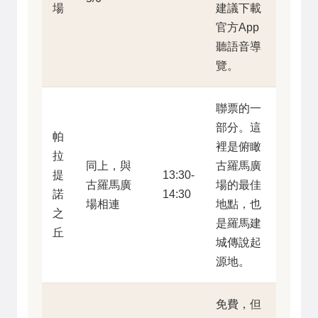
場
建議下載
官方App
聽語音導
覽。
聯票的一
部分。這
帕
裡是俯瞰
拉
同上，與
古羅馬廣
提
13:30-
古羅馬廣
場的最佳
諾
14:30
場相連
地點，也
之
是羅馬建
丘
城傳說起
源地。
免費，但