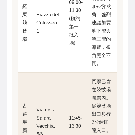
09:00-
羅
加€2預約
11:30
馬
Piazza del
費。強烈
(預約
競
Colosseo,
建議加買
第一
技
1
地下層與
批入
場
第三層的
場)
導覽，視
角完全不
同。
門票已含
在競技場
聯票內。
古
從競技場
Via della
羅
出口步行
Salara
11:45-
馬
2分鐘即
Vecchia,
13:30
廣
達入口。
5/6