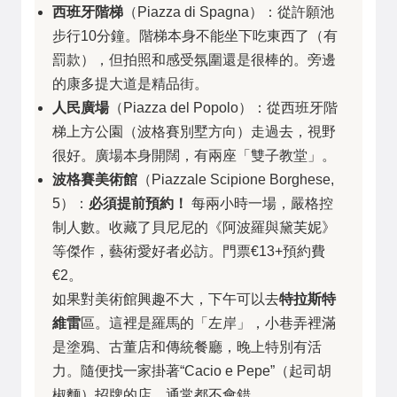
西班牙階梯
（Piazza di Spagna）：從許願池
步行10分鐘。階梯本身不能坐下吃東西了（有
罰款），但拍照和感受氛圍還是很棒的。旁邊
的康多提大道是精品街。
人民廣場
（Piazza del Popolo）：從西班牙階
梯上方公園（波格賽別墅方向）走過去，視野
很好。廣場本身開闊，有兩座「雙子教堂」。
波格賽美術館
（Piazzale Scipione Borghese,
5）：
必須提前預約！
每兩小時一場，嚴格控
制人數。收藏了貝尼尼的《阿波羅與黛芙妮》
等傑作，藝術愛好者必訪。門票€13+預約費
€2。
如果對美術館興趣不大，下午可以去
特拉斯特
維雷
區。這裡是羅馬的「左岸」，小巷弄裡滿
是塗鴉、古董店和傳統餐廳，晚上特別有活
力。隨便找一家掛著“Cacio e Pepe”（起司胡
椒麵）招牌的店，通常都不會錯。