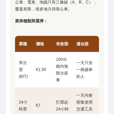
公車、電車。地鐵只有三條線（A、B、C），
覆蓋有限，很多地方得靠公車。
票券種類與選擇：
票種
價格
有效期
適合誰
100分
單次
一天只坐
鐘內無
票
€1.50
一兩趟車
限次搭
(BIT)
的人
乘
一天內會
24小
打票起
密集使用
€7
時票
24小時
交通工具