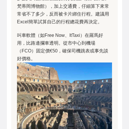
梵蒂岡博物館），加上交通費，仔細算下來常
常省不了多少，反而被卡片綁住行程。建議用
Excel簡單試算自己的行程總花費再決定。
叫車軟體（如Free Now、ItTaxi）在羅馬好
用，比路邊攔車透明。從市中心到機場
（FCO）固定價€50，確保司機跳表或事先談
好價格。