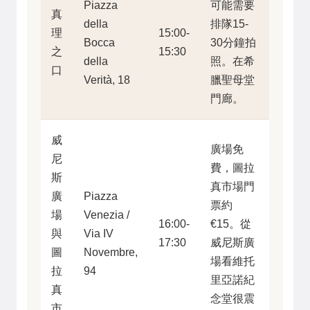
Piazza
可能需要
真
della
排隊15-
理
15:00-
Bocca
30分鐘拍
之
15:30
della
照。在希
口
Verità, 18
臘聖母堂
門廊。
威
廣場免
尼
費，圖拉
斯
真市場門
廣
Piazza
票約
場
Venezia /
16:00-
€15。從
與
Via IV
17:30
威尼斯廣
圖
Novembre,
場看維托
拉
94
里亞諾紀
真
念堂很震
市