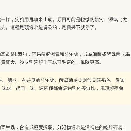
挖一樣，狗狗用甩頭來止癢。原因可能是輕微的髒污、濕氣（尤
進去。這種甩頭通常是偶發的，甩個幾下就停了。
）
的耳道是L型的，容易積聚濕氣和分泌物，成為細菌或酵母菌（馬
、貴賓犬、沙皮狗這類垂耳或耳毛密的，風險更高。
色、膿狀、有惡臭的分泌物。酵母菌感染則常見暗褐色、像咖
」味或「起司」味。這兩種都會讓狗狗奇癢無比，甩頭頻率會
的寄生蟲，會造成極度搔癢。分泌物通常是深褐色的乾燥碎屑，