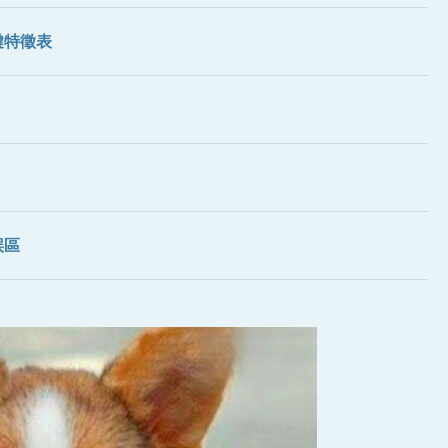
鍵特徵表
誤區