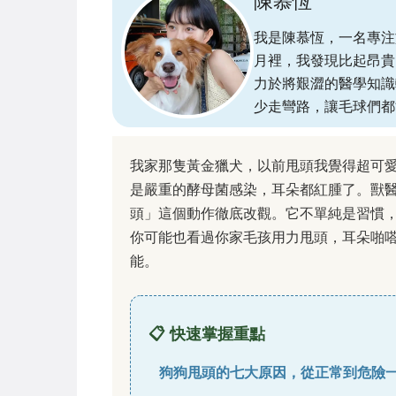
陳慕恆
我是陳慕恆，一名專注
月裡，我發現比起昂貴
力於將艱澀的醫學知識
少走彎路，讓毛球們都
我家那隻黃金獵犬，以前甩頭我覺得超可
是嚴重的酵母菌感染，耳朵都紅腫了。獸
頭」這個動作徹底改觀。它不單純是習慣
你可能也看過你家毛孩用力甩頭，耳朵啪
能。
📋 快速掌握重點
狗狗甩頭的七大原因，從正常到危險