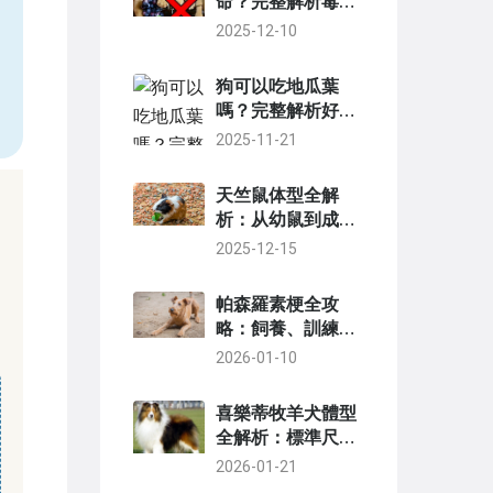
命？完整解析毒
性、症狀、急救與
2025-12-10
預防指南
狗可以吃地瓜葉
嗎？完整解析好
處、風險與餵食指
2025-11-21
南
天竺鼠体型全解
析：从幼鼠到成鼠
的完整生长指南
2025-12-15
帕森羅素梗全攻
略：飼養、訓練與
健康照護終極指南
2026-01-10
喜樂蒂牧羊犬體型
全解析：標準尺
寸、成長階段與飼
2026-01-21
養關鍵