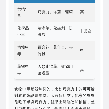
食物中
巧克力、洋蔥、葡萄
高
毒
化學品
清潔劑、殺蟲劑、防
非常高
中毒
凍液
植物中
百合花、萬年青、夾
中
毒
竹桃
藥物中
人類止痛藥、寵物用
高
毒
藥過量
食物中毒是最常見的，比如巧克力中的可可鹼
對狗狗來說是毒藥。我有個朋友，他家的狗狗
偷吃了半塊巧克力，結果出現嘔吐和抽搐，差
點就狗狗中毒死亡了。化學品中毒則更危險，