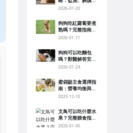
略：監測、解讀與
糖尿病管理指南
2026-01-20
狗狗吃紅蘿蔔要煮
熟嗎？完整指南與
實用建議
2026-01-11
狗狗可以吃麵包
嗎？獸醫解答安全
餵食指南與常見風
2026-01-24
險
蜜袋鼯主食選擇指
南：營養均衡與餵
養秘訣大公開
2025-12-10
文鳥可以吃什麼水
果？完整餵食指南
與注意事項
2026-01-05