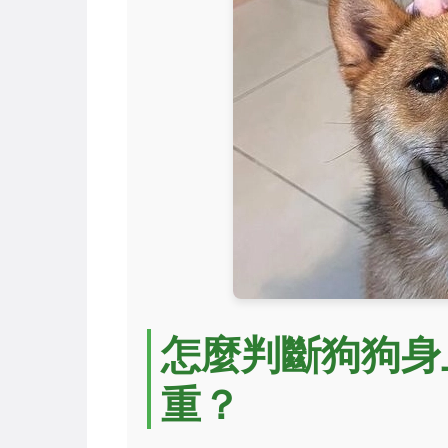
怎麼判斷狗狗身
重？