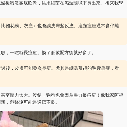
洗澡後我沒徹底吹乾，結果細菌在濕熱環境下長出來。後來我學
（比如花粉、灰塵）也會讓皮膚起反應。這類痘痘通常會伴隨
過敏，一吃就長痘痘。換了低敏配方後就好多了。
咬過後，皮膚可能發炎長痘。尤其是螨蟲引起的毛囊蟲症，看
，甚至壓力太大。沒錯，狗狗也會因為壓力長痘痘！像我家阿福
兩顆，獸醫說可能是適應不良。