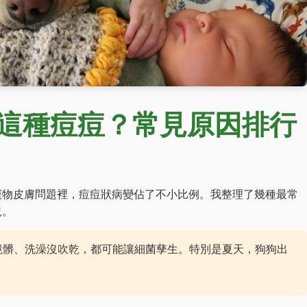
這種痘痘？常見原因排行
寵物皮膚問題裡，痘痘狀病變佔了不小比例。我整理了幾種最常
況。
境髒、洗澡沒吹乾，都可能讓細菌孳生。特別是夏天，狗狗出