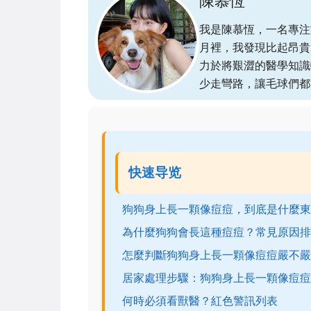
陳慕恆
我是陳慕恆，一名專注
月裡，我發現比起昂貴
力於將艱澀的醫學知識
少走彎路，讓毛球們都
快速导览
狗狗身上長一顆像痘痘，到底是什麼東
為什麼狗狗會長這種痘痘？常見原因排
怎麼判斷狗狗身上長一顆像痘痘嚴不嚴
居家處理步驟：狗狗身上長一顆像痘痘
何時必須看獸醫？紅色警訊列表