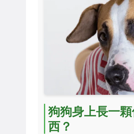
狗狗身上長一顆
西？