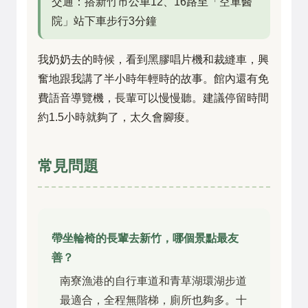
交通：搭新竹市公車12、16路至「空軍醫
院」站下車步行3分鐘
我奶奶去的時候，看到黑膠唱片機和裁縫車，興
奮地跟我講了半小時年輕時的故事。館內還有免
費語音導覽機，長輩可以慢慢聽。建議停留時間
約1.5小時就夠了，太久會腳痠。
常見問題
帶坐輪椅的長輩去新竹，哪個景點最友
善？
南寮漁港的自行車道和青草湖環湖步道
最適合，全程無階梯，廁所也夠多。十