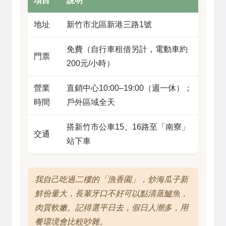
項目
說明
地址
新竹市北區新港三路1號
免費（自行車租借另計，電動車約
門票
200元/小時）
營業
直銷中心10:00–19:00（週一休）；
時間
戶外區域全天
搭新竹市公車15、16路至「南寮」
交通
站下車
我自己吃過二樓的「漁香園」，炒海瓜子新
鮮份量大，長輩牙口不好可以點清蒸鱸魚，
肉質軟嫩。記得選平日去，假日人潮多，用
餐環境會比較吵雜。