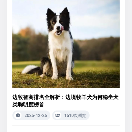
边牧智商排名全解析：边境牧羊犬为何稳坐犬
类聪明度榜首
2025-12-26
1510次瀏覽