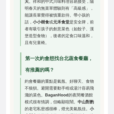
天
。祥和的中式川味料理容易接受，陽
明春天的無菜單體驗則有「高級感」，
能讓長輩覺得被慎重款待。帶小孩的
話，
小小樹食
或
元禾食堂
是安全牌，前
者有吸引孩子的創意菜色（如餃子、漢
堡造型食物），後者的定食口味溫和，
且有兒童椅。
第一次約會想找台北蔬食餐廳，
有推薦的嗎？
約會餐廳的重點是氣氛、好聊天、食物
不狼狽。避開需要動手啃或湯汁容易飛
濺的菜色。
BaganHood
的夜間餐酒館
模式很有情調，但略顯喧鬧。
中山對酌
的老宅私密感很棒，燈光美氣氛佳。
小