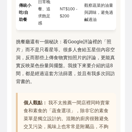
日常晚
傳統小
觀察蔬菜的油量
餐、追
NT$100 -
吃/自
與調味，避免過
求飽足
$200
助餐
鹹過油
感
挑餐廳還有一個秘訣：看Google評論裡的「照
片」而不是只看星等。很多人會給五星但內容空
洞，反而那些上傳食物實拍照片的評論，更能真
實反映菜色份量與擺盤。我接下來要介紹的這8
間，都是經過這套方法篩選，並且有我多次回訪
背書的。
個人觀點：
我不太推薦一間店裡同時賣葷
食和素食的「蔬食選項」，除非它的素食
菜單是獨立設計的。混雜的廚房很難避免
交叉污染，風味上也常常是附屬品，不夠