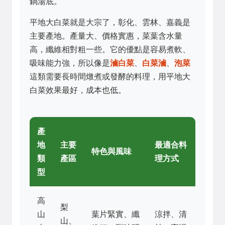
鍋湯底。
平地大白菜就是大宗了，彰化、雲林、嘉義是
主要產地。產量大、價格實惠，菜葉含水量
高，纖維相對粗一些。它的優點是容易煮軟、
吸味能力強，所以像是
滷白菜
、
白菜滷
、
泡菜
這類需要長時間燉煮或發酵的料理，用平地大
白菜效果最好，成本也低。
產
地
主要
最適合料
特色與風味
類
產區
理方式
型
高
梨
山
葉片緊實、纖
涼拌、清
山、