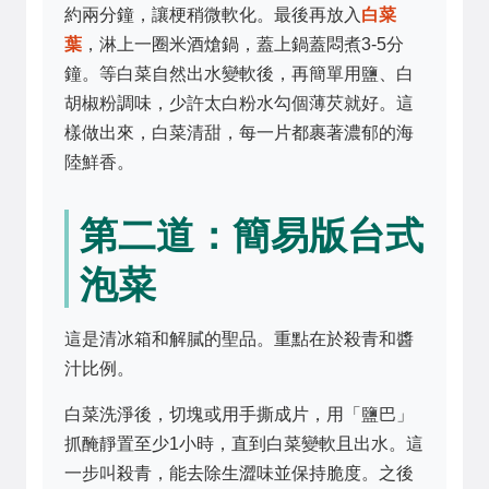
約兩分鐘，讓梗稍微軟化。最後再放入
白菜
葉
，淋上一圈米酒熗鍋，蓋上鍋蓋悶煮3-5分
鐘。等白菜自然出水變軟後，再簡單用鹽、白
胡椒粉調味，少許太白粉水勾個薄芡就好。這
樣做出來，白菜清甜，每一片都裹著濃郁的海
陸鮮香。
第二道：簡易版台式
泡菜
這是清冰箱和解膩的聖品。重點在於殺青和醬
汁比例。
白菜洗淨後，切塊或用手撕成片，用「鹽巴」
抓醃靜置至少1小時，直到白菜變軟且出水。這
一步叫殺青，能去除生澀味並保持脆度。之後