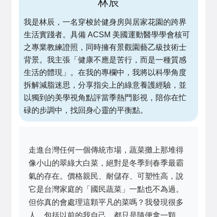
林辰
我是林辰，一名穿梭於健身房與居家花園的跨界
生活實踐者。具備 ACSM 美國運動醫學學會核可
之專業教練證照，同時擁有景觀園藝乙級技術士
背景。我主張「健康不應是苦行，而是一種質感
生活的體現」。在我的專欄中，我將以科學角度
拆解減脂迷思，分享指尖上的綠意養護經驗，並
以獨到的美學視角點評當季熱門影視，陪你在忙
碌的步調中，找回身心靈的平衡點。
走進台灣任何一個傳統市場，蔬菜攤上那堆得
像小山的翠綠大白菜，絕對是冬季到春季最霸
氣的存在。價格親民、耐儲存、可塑性高，說
它是台灣家庭的「國民蔬菜」一點也不為過。
但你真的會處理這顆平凡的菜嗎？我發現很多
人，包括以前的我自己，都只是隨便拿一顆、