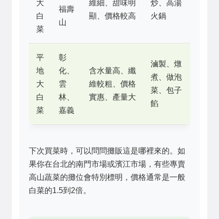
大
維細、甜味明
炒、高湯
福壽
白
顯、價格較高
火鍋
山
菜
平
彰
滷製、燉
地
化、
含水量高、纖
煮、做泡
大
雲
維較粗、價格
菜、包子
白
林、
實惠、產量大
餡
菜
嘉義
下次買菜時，可以問問攤販這是哪裡來的。如
果你在台北的南門市場或濱江市場，有些專賣
高山蔬菜的攤位會特別標明，價格通常是一般
白菜的1.5到2倍。