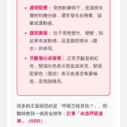
虛弱昏厥：
突然軟腳倒下，意識喪失
幾秒到幾分鐘，通常發生在興奮、咳
嗽或運動後。
腹部膨脹：
肚子突然變大、變硬，拍
起來有波動感，這是腹腔積水（腹
水）的表現。
牙齦發白或發紫：
正常牙齦是粉紅
色，變成白色表示貧血或休克，變成
藍紫色（發紺）表示血液含氧量極
低，是危險徵兆。
很多飼主最困惑的是「呼吸怎樣算快？」。獸
醫師教我一個黃金標準：
計算「休息呼吸速
率」（RRR）
。