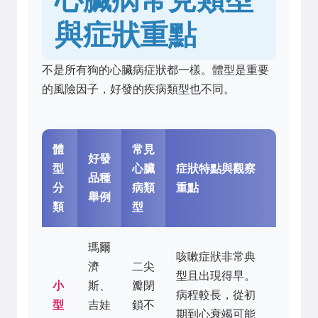
與症狀重點
不是所有狗的心臟病症狀都一樣。體型是重要
的風險因子，好發的疾病類型也不同。
體
常見
好發
型
心臟
症狀特點與觀察
品種
分
病類
重點
舉例
類
型
瑪爾
咳嗽症狀非常典
濟
二尖
型且出現得早。
小
斯、
瓣閉
病程較長，從初
型
吉娃
鎖不
期到心衰竭可能