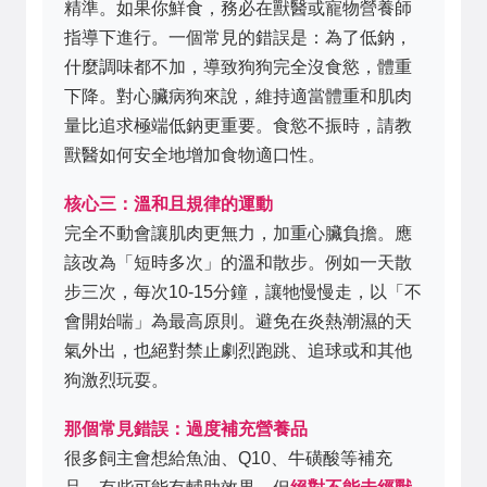
精準。如果你鮮食，務必在獸醫或寵物營養師
指導下進行。一個常見的錯誤是：為了低鈉，
什麼調味都不加，導致狗狗完全沒食慾，體重
下降。對心臟病狗來說，維持適當體重和肌肉
量比追求極端低鈉更重要。食慾不振時，請教
獸醫如何安全地增加食物適口性。
核心三：溫和且規律的運動
完全不動會讓肌肉更無力，加重心臟負擔。應
該改為「短時多次」的溫和散步。例如一天散
步三次，每次10-15分鐘，讓牠慢慢走，以「不
會開始喘」為最高原則。避免在炎熱潮濕的天
氣外出，也絕對禁止劇烈跑跳、追球或和其他
狗激烈玩耍。
那個常見錯誤：過度補充營養品
很多飼主會想給魚油、Q10、牛磺酸等補充