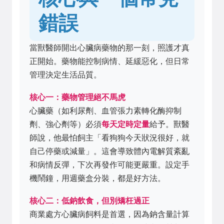
錯誤
當獸醫師開出心臟病藥物的那一刻，照護才真
正開始。藥物能控制病情、延緩惡化，但日常
管理決定生活品質。
核心一：藥物管理絕不馬虎
心臟藥（如利尿劑、血管張力素轉化酶抑制
劑、強心劑等）必須
每天定時定量
給予。獸醫
師說，他最怕飼主「看狗狗今天狀況很好，就
自己停藥或減量」。這會導致體內電解質紊亂
和病情反彈，下次再發作可能更嚴重。設定手
機鬧鐘，用週藥盒分裝，都是好方法。
核心二：低鈉飲食，但別矯枉過正
商業處方心臟病飼料是首選，因為鈉含量計算