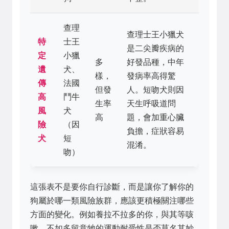
查理
查理士王小獵犬
特
士王
是二尖瓣疾病的
定
小獵
多
好發品種，中年
遺
犬、
樣，
發病率高得驚
傳
法國
但發
人。短吻犬則因
高
鬥牛
生率
天生呼吸道問
風
犬
高
題，會加重心臟
險
（因
負擔，症狀容易
犬
短
混淆。
吻）
這張表不是要你自行診斷，而是讓你了解你的
狗屬於哪一類風險族群，應該更積極關注哪些
方面的變化。例如養拉不拉多的你，與其等咳
嗽，不如多留意牠的運動耐受性是否莫名其妙