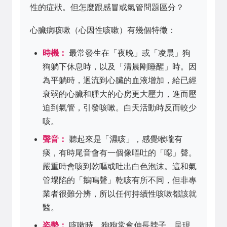
性的症狀。但怎麼跟感冒或氣管問題區分？
心臟病咳嗽（心因性咳嗽）有幾個特徵：
時機：
最常發生在「夜晚」或「凌晨」狗
狗躺下休息時，以及「清晨剛睡醒」時。因
為平躺時，迴流到心臟的血液增加，給已經
衰弱的心臟和腫大的心房更大壓力，進而壓
迫到氣管，引發咳嗽。白天活動時反而較少
咳。
聲音：
聽起來是「濕咳」，感覺喉嚨有
痰，有時尾音會有一個像嘔吐的「噁」聲。
嚴重時會咳到乾嘔或吐出白色泡沫。這和氣
管塌陷的「鵝鳴聲」乾咳有所不同，但非專
業者很難分辨，所以任何持續性咳嗽都該就
醫。
姿勢：
咳嗽時，狗狗常會伸長脖子，呈現