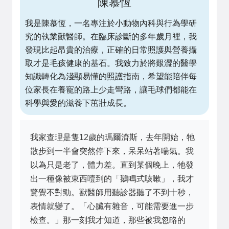
陳慕恆
我是陳慕恆，一名專注於小動物內科與行為學研
究的執業獸醫師。在臨床診斷的多年歲月裡，我
發現比起昂貴的治療，正確的日常照護與營養攝
取才是毛孩健康的基石。我致力於將艱澀的醫學
知識轉化為淺顯易懂的照護指南，希望能陪伴每
位家長在養寵的路上少走彎路，讓毛球們都能在
科學與愛的滋養下茁壯成長。
我家查理是隻12歲的瑪爾濟斯，去年開始，牠
散步到一半會突然停下來，呆呆站著喘氣。我
以為只是老了，體力差。直到某個晚上，牠發
出一種像被東西噎到的「鵝鳴式咳嗽」，我才
驚覺不對勁。獸醫師用聽診器聽了不到十秒，
表情就變了。「心臟有雜音，可能需要進一步
檢查。」那一刻我才知道，那些被我忽略的