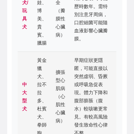
犬/
娃、
全
歷時數年。需特
玩
博
（瓣
別注意牙周病，
具
美、
膜性
口腔細菌可能隨
犬
貴
心臟
血液影響心臟瓣
賓、
病）
膜。
臘腸
黃金
早期症狀更隱
獵
匿，可能直接以
擴張
犬、
突然虛弱、昏厥
型心
中
拉不
或呼吸急促表
肌病
大
拉
現。體力下降和
（心
型
多、
腹部膨脹（腹
肌性
犬
杜賓
水）較咳嗽更常
心臟
犬、
見。有較高風險
病）
拳師
發生致命性心律
狗
不整。